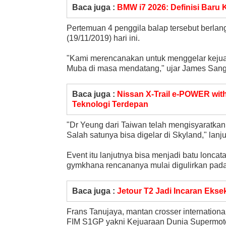
Baca juga :
BMW i7 2026: Definisi Baru
Pertemuan 4 penggila balap tersebut berlan
(19/11/2019) hari ini.
"Kami merencanakan untuk menggelar kejuara
Muba di masa mendatang," ujar James Sanger
Baca juga :
Nissan X-Trail e-POWER wi
Teknologi Terdepan
"Dr Yeung dari Taiwan telah mengisyaratka
Salah satunya bisa digelar di Skyland," lan
Event itu lanjutnya bisa menjadi batu lonca
gymkhana rencananya mulai digulirkan pad
Baca juga :
Jetour T2 Jadi Incaran Ekse
Frans Tanujaya, mantan crosser internatio
FIM S1GP yakni Kejuaraan Dunia Supermot