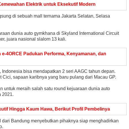
 Kemewahan Elektrik untuk Eksekutif Modern
gsung di sebuah mall ternama Jakarta Selatan, Selasa
an dunia auto gymkhana di Skyland International Circuit
, juara nasional slalom 13 kali.
th e-4ORCE Padukan Performa, Kenyamanan, dan
n, Indonesia bisa mendapatkan 2 seri AAGC tahun depan.
jut Cici, sapaan karibnya yang baru pulang dari Macau GP.
tan untuk meraih salah satu round kejuaraan dunia auto
a 2021.
kutif Hingga Kaum Hawa, Berikut Profil Pembelinya
nal dari Bandung menyebutkan pihaknya siap menghadirkan
o.