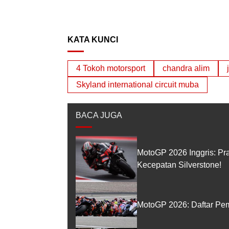
KATA KUNCI
4 Tokoh motorsport
chandra alim
Skyland international circuit muba
BACA JUGA
MotoGP 2026 Inggris: Pr
Kecepatan Silverstone!
MotoGP 2026: Daftar Pem