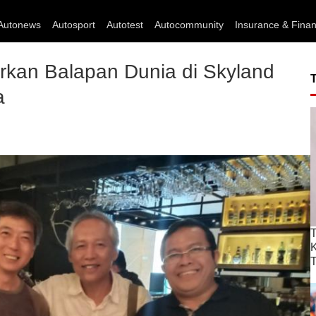
Autonews
Autosport
Autotest
Autocommunity
Insurance & Fina
irkan Balapan Dunia di Skyland
a
T
T