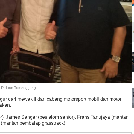
dan Riduan Tumenggung
figur dari mewakili dari cabang motorsport mobil dan motor
rakan.
r), James Sanger (peslalom senior), Frans Tanujaya (mantan
 (mantan pembalap grasstrack).