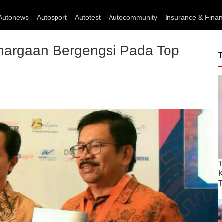
Autonews
Autosport
Autotest
Autocommunity
Insurance & Fina
argaan Bergengsi Pada Top
T
T