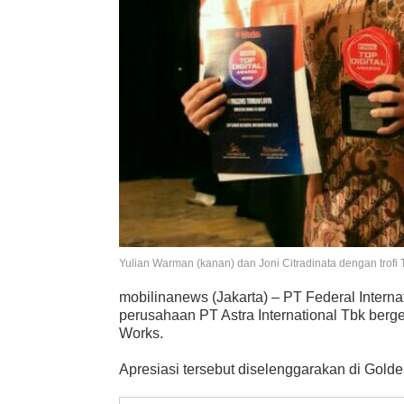
Yulian Warman (kanan) dan Joni Citradinata dengan trofi T
mobilinanews (Jakarta) – PT Federal Inte
perusahaan PT Astra International Tbk berg
Works.
Apresiasi tersebut diselenggarakan di Golde