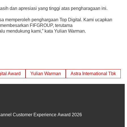
ih dan apresiasi yang tinggi atas pengharagaan ini.
sa memperoleh penghargaan Top Digital. Kami ucapkan
ah membesarkan FIFGROUP, terutama
lu mendukung kami,” kata Yulian Warman.
ital Award
Yulian Warman
Astra International Tbk
hannel Customer Experience Award 2026