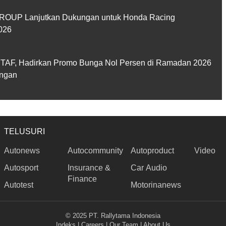
GROUP Lanjutkan Dukungan untuk Honda Racing
026
k TAF, Hadirkan Promo Bunga Nol Persen di Ramadan 2026
ungan
TELUSURI
Autonews
Autocommunity
Autoproduct
Video
Autosport
Insurance &
Car Audio
Finance
Autotest
Motorinanews
© 2025 PT. Rallytama Indonesia
Indeks
|
Careers
|
Our Team
|
About Us