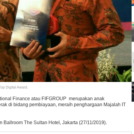
op Digital Award.
rnational Finance atau FIFGROUP merupakan anak
erak di bidang pembiayaan, meraih penghargaan Majalah IT
n Ballroom The Sultan Hotel, Jakarta (27/11/2019).