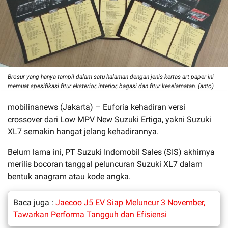
Brosur yang hanya tampil dalam satu halaman dengan jenis kertas art paper ini
memuat spesifikasi fitur eksterior, interior, bagasi dan fitur keselamatan. (anto)
mobilinanews (Jakarta) – Euforia kehadiran versi
crossover dari Low MPV New Suzuki Ertiga, yakni Suzuki
XL7 semakin hangat jelang kehadirannya.
Belum lama ini, PT Suzuki Indomobil Sales (SIS) akhirnya
merilis bocoran tanggal peluncuran Suzuki XL7 dalam
bentuk anagram atau kode angka.
Baca juga :
Jaecoo J5 EV Siap Meluncur 3 November,
Tawarkan Performa Tangguh dan Efisiensi