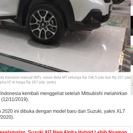
Zeta transmisi manual (MT), varian Beta MT seharga Rp 246,5 juta dan Rp 257 juta
lpha AT di harga Rp 267 juta. (anto)
Indonesia kembali menggeliat setelah Mitsubishi melahirkan
 (12/11/2019).
2020 ini dibuka dengan model baru dari Suzuki, yakni XL7
/2020).
selamatan, Suzuki Xl7 New Alpha Hybrid Lebih Nyaman