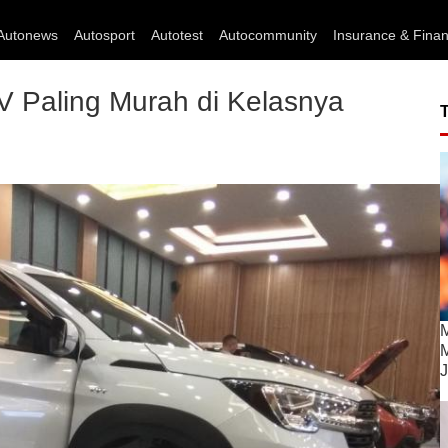
Autonews
Autosport
Autotest
Autocommunity
Insurance & Fina
V Paling Murah di Kelasnya
M
M
J