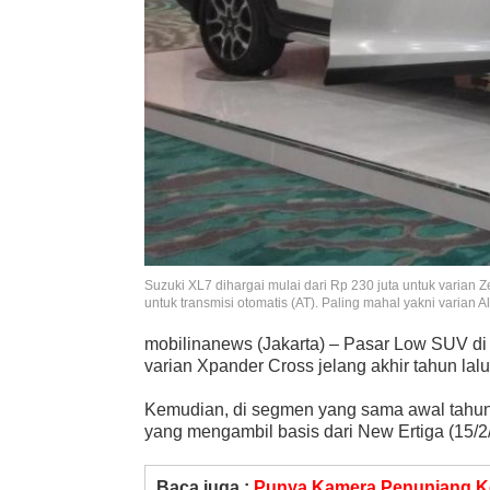
Suzuki XL7 dihargai mulai dari Rp 230 juta untuk varian 
untuk transmisi otomatis (AT). Paling mahal yakni varian A
mobilinanews (Jakarta) – Pasar Low SUV di 
varian Xpander Cross jelang akhir tahun lalu
Kemudian, di segmen yang sama awal tahun 
yang mengambil basis dari New Ertiga (15/2
Baca juga :
Punya Kamera Penunjang Ke