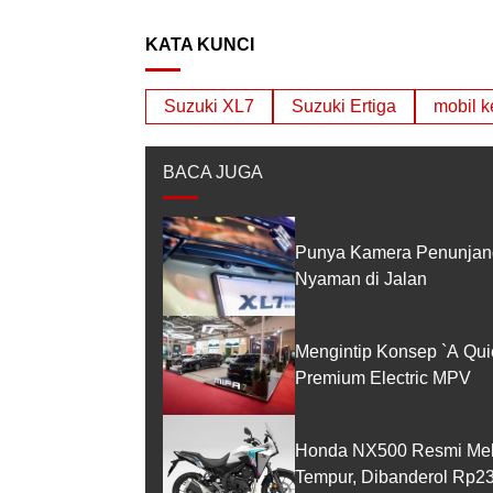
KATA KUNCI
Suzuki XL7
Suzuki Ertiga
mobil k
BACA JUGA
Punya Kamera Penunjang
Nyaman di Jalan
Mengintip Konsep `A Qui
Premium Electric MPV
Honda NX500 Resmi Melun
Tempur, Dibanderol Rp23