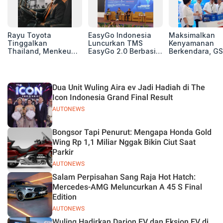
Rayu Toyota
EasyGo Indonesia
Maksimalkan
Tinggalkan
Luncurkan TMS
Kenyamanan
Thailand, Menkeu
EasyGo 2.0 Berbasis
Berkendara, GS
Purbaya Tawarkan
AI, Bantu Manajemen
Luncurkan EV
Insentif Besar demi
Transportasi End-to-
Auxiliary Batte
Jadikan Indonesia
End
GS CaRe di GII
Basis Produksi
2026
Dua Unit Wuling Aira ev Jadi Hadiah di The
ASEAN
Icon Indonesia Grand Final Result
AUTONEWS
Bongsor Tapi Penurut: Mengapa Honda Gold
Wing Rp 1,1 Miliar Nggak Bikin Ciut Saat
Parkir
AUTONEWS
Salam Perpisahan Sang Raja Hot Hatch:
Mercedes-AMG Meluncurkan A 45 S Final
Edition
AUTONEWS
Wuling Hadirkan Darion EV dan Eksion EV di