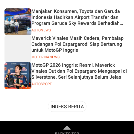
Desain
Manjakan Konsumen, Toyota dan Garuda
Indonesia Hadirkan Airport Transfer dan
Program Garuda Sky Rewards Berhadiah
Hybrid EV
AUTONEWS
Maverick Vinales Masih Cedera, Pembalap
Cadangan Pol Espargarodi Siap Bertarung
untuk MotoGP Inggris
MOTORINANEWS
MotoGP 2026 Inggris: Resmi, Maverick
Vinales Out dan Pol Espargaro Mengaspal di
Silverstone. Seri Selanjutnya Belum Jelas
AUTOSPORT
INDEKS BERITA
BACK TO TOP