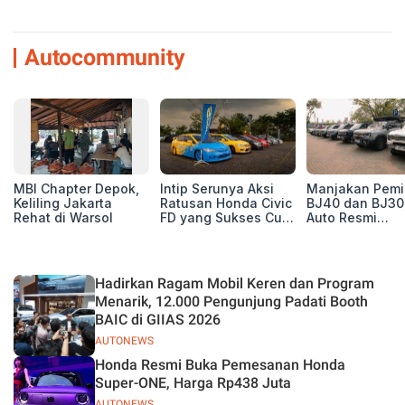
Autocommunity
MBI Chapter Depok,
Intip Serunya Aksi
Manjakan Pemil
Keliling Jakarta
Ratusan Honda Civic
BJ40 dan BJ30
Rehat di Warsol
FD yang Sukses Curi
Auto Resmi
Perhatian di Munas
Deklarasikan B
IV Ungaran!
ORV Chapter l
Touring Carita
Hadirkan Ragam Mobil Keren dan Program
Menarik, 12.000 Pengunjung Padati Booth
BAIC di GIIAS 2026
AUTONEWS
Honda Resmi Buka Pemesanan Honda
Super-ONE, Harga Rp438 Juta
AUTONEWS