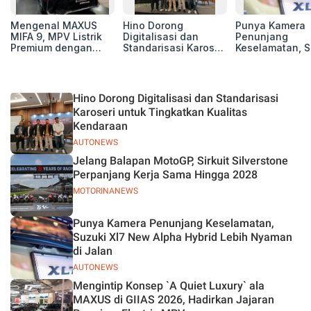
Mengenal MAXUS
Hino Dorong
Punya Kamera
MIFA 9, MPV Listrik
Digitalisasi dan
Penunjang
Premium dengan
Standarisasi Karoseri
Keselamatan, S
Kenyamanan Kelas
untuk Tingkatkan
Xl7 New Alpha
Atas
Kualitas Kendaraan
Hybrid Lebih 
di Jalan
Hino Dorong Digitalisasi dan Standarisasi
Karoseri untuk Tingkatkan Kualitas
Kendaraan
AUTONEWS
Jelang Balapan MotoGP, Sirkuit Silverstone
Perpanjang Kerja Sama Hingga 2028
MOTORINANEWS
Punya Kamera Penunjang Keselamatan,
Suzuki Xl7 New Alpha Hybrid Lebih Nyaman
di Jalan
AUTONEWS
Mengintip Konsep `A Quiet Luxury` ala
MAXUS di GIIAS 2026, Hadirkan Jajaran