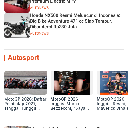
Premium Electric MPV
AUTONEWS
Honda NX500 Resmi Meluncur di Indonesia:
Big Bike Adventure 471 cc Siap Tempur,
Dibanderol Rp230 Juta
AUTONEWS
Autosport
MotoGP 2026: Daftar
MotoGP 2026
MotoGP 2026
Pembalap 2027,
Inggris: Marco
Inggris: Resmi,
Tinggal Tunggu
Bezzecchi, "Saya
Maverick Vinal
Beberapa Kursi Lagi
Petarung dan Siap
dan Pol Esparg
Perang"
Mengaspal di
Silverstone. Ser
Selanjutnya Be