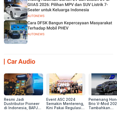
GIIAS 2026: Pilihan MPV dan SUV Listrik 7-
Seater untuk Keluarga Indonesia
AUTONEWS
Cara DFSK Bangun Kepercayaan Masyarakat
Terhadap Mobil PHEV
AUTONEWS
Car Audio
Resmi Jadi
Event ASC 2024
Pemenang Hon
Dustributor Pioneer
Semakin Mentereng,
Brio V-Mod 20
di Indonesia, BAPJ
Kini Pakai Regulasi
Tambahkan
Luncurkan 2 Head
International IASCA
Sentuhan Drift
Unit Baru!
Proporsionalita