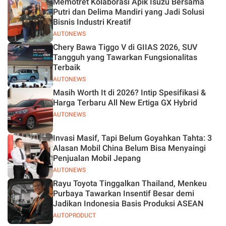
Memotret Kolaborasi Apik Isuzu Bersama
Jelas
Putri dan Delima Mandiri yang Jadi Solusi
Bisnis Industri Kreatif
AUTONEWS
Chery Bawa Tiggo V di GIIAS 2026, SUV
Tangguh yang Tawarkan Fungsionalitas
Terbaik
AUTONEWS
Masih Worth It di 2026? Intip Spesifikasi &
Harga Terbaru All New Ertiga GX Hybrid
AUTONEWS
Invasi Masif, Tapi Belum Goyahkan Tahta: 3
Alasan Mobil China Belum Bisa Menyaingi
Penjualan Mobil Jepang
AUTONEWS
Rayu Toyota Tinggalkan Thailand, Menkeu
Purbaya Tawarkan Insentif Besar demi
Jadikan Indonesia Basis Produksi ASEAN
AUTOPRODUCT