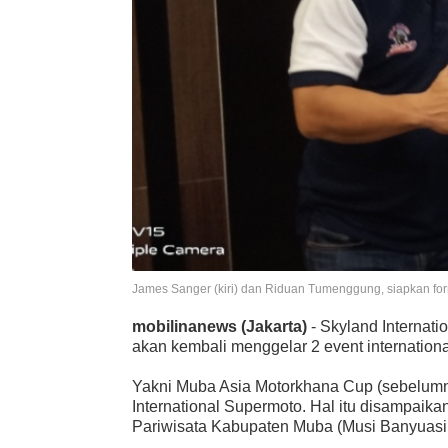
James Sanger (kiri) dan Riduan Tumenggung, siapkan f
mobilinanews (Jakarta)
- Skyland Internati
akan kembali menggelar 2 event internationa
Yakni Muba Asia Motorkhana Cup (sebelu
International Supermoto. Hal itu disampa
Pariwisata Kabupaten Muba (Musi Banyuasi