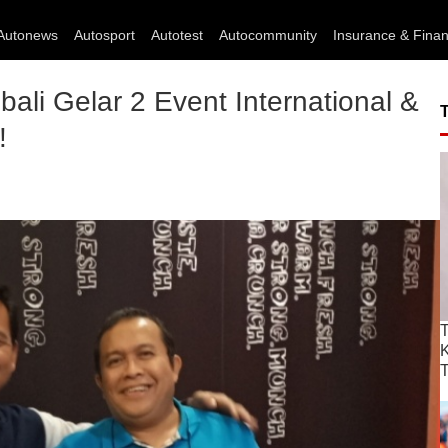
Autonews
Autosport
Autotest
Autocommunity
Insurance & Fina
li Gelar 2 Event International &
!
T
T