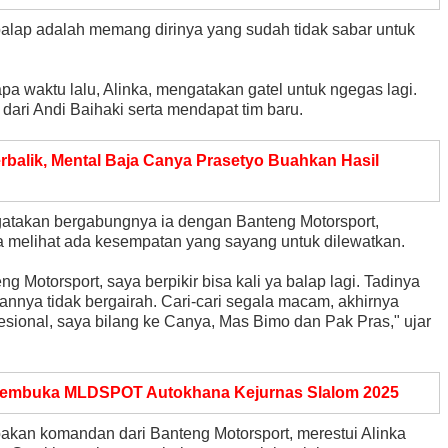
 balap adalah memang dirinya yang sudah tidak sabar untuk
a waktu lalu, Alinka, mengatakan gatel untuk ngegas lagi.
dari Andi Baihaki serta mendapat tim baru.
erbalik, Mental Baja Canya Prasetyo Buahkan Hasil
atakan bergabungnya ia dengan Banteng Motorsport,
a melihat ada kesempatan yang sayang untuk dilewatkan.
g Motorsport, saya berpikir bisa kali ya balap lagi. Tadinya
tannya tidak bergairah. Cari-cari segala macam, akhirnya
esional, saya bilang ke Canya, Mas Bimo dan Pak Pras," ujar
 Pembuka MLDSPOT Autokhana Kejurnas Slalom 2025
kan komandan dari Banteng Motorsport, merestui Alinka