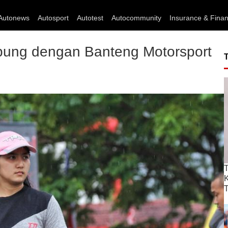
Autonews
Autosport
Autotest
Autocommunity
Insurance & Fina
abung dengan Banteng Motorsport
T
T