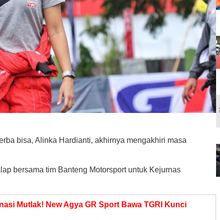
rba bisa, Alinka Hardianti, akhirnya mengakhiri masa
n balap bersama tim Banteng Motorsport untuk Kejurnas
nasi Mutlak! New Agya GR Sport Bawa TGRI Kunci