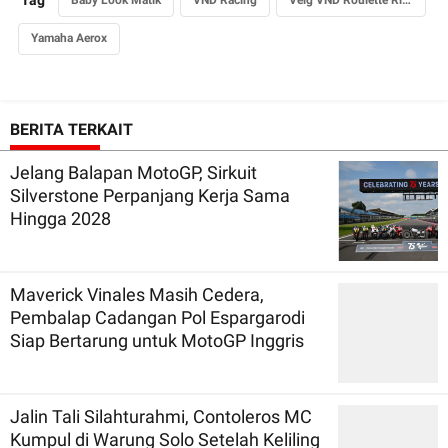
Tag
Baby Look Matik
VND Racing
Velg VND Roulette Ring 12
Yamaha Aerox
BERITA TERKAIT
Jelang Balapan MotoGP, Sirkuit
Silverstone Perpanjang Kerja Sama
Hingga 2028
Maverick Vinales Masih Cedera,
Pembalap Cadangan Pol Espargarodi
Siap Bertarung untuk MotoGP Inggris
Jalin Tali Silahturahmi, Contoleros MC
Kumpul di Warung Solo Setelah Keliling