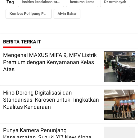
Tag
insiden kecelakaan tunggal Wakil Jaksa Agung di tol Jagorawi
benturan keras
Dr Arminsyah
Kombes Pol Ipung Purnomo
Alvin Bahar
BERITA TERKAIT
Mengenal MAXUS MIFA 9, MPV Listrik
Premium dengan Kenyamanan Kelas
Atas
Hino Dorong Digitalisasi dan
Standarisasi Karoseri untuk Tingkatkan
Kualitas Kendaraan
Punya Kamera Penunjang
Keselamatan, Suzuki Xl7 New Alpha