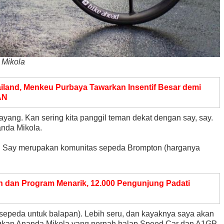
 Mikola
iland, Menkeu Purbaya Tawarkan Insentif Besar demi
AN
yang. Kan sering kita panggil teman dekat dengan say, say.
anda Mikola.
d Say merupakan komunitas sepeda Brompton (harganya
 dan Program Menarik, 12.000 Pengunjung Padati
e sepeda untuk balapan). Lebih seru, dan kayaknya saya akan
gkap Ananda Mikola yang pernah balap Speed Car dan A1GP