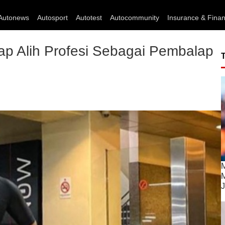
Autonews
Autosport
Autotest
Autocommunity
Insurance & Fina
p Alih Profesi Sebagai Pembalap
M
M
J