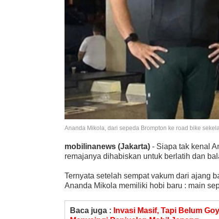
Ananda Mikola, dari sepeda Brompton ke road bike sekelas P
mobilinanews (Jakarta)
- Siapa tak kenal 
remajanya dihabiskan untuk berlatih dan bal
Ternyata setelah sempat vakum dari ajang ba
Ananda Mikola memiliki hobi baru : main se
Baca juga :
Invasi Masif, Tapi Belum Go