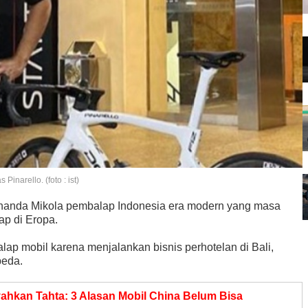
inarello. (foto : ist)
Ananda Mikola pembalap Indonesia era modern yang masa
ap di Eropa.
lap mobil karena menjalankan bisnis perhotelan di Bali,
peda.
yahkan Tahta: 3 Alasan Mobil China Belum Bisa