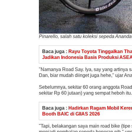
Pinarello, salah satu koleksi sepeda Ananda
Baca juga :
Rayu Toyota Tinggalkan Tha
Jadikan Indonesia Basis Produksi ASE
"Namanya Road Say. Iya, say yang artinya sa
Dan, biar mudah diinget juga hehe," ujar An
Sebelumnya, sekitar 60 orang anggota Roa
sekitar Rp 60 jutaan) yang sempat heboh itu.
Baca juga :
Hadirkan Ragam Mobil Keren
Booth BAIC di GIIAS 2026
"Tapi, belakangan saya main road bike (tip
menjadi pembalap sepeda beneran nih," un