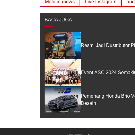
Mobilinanews
Live Instagram
aud
BACA JUGA
Resmi Jadi Dustributor P
Event ASC 2024 Semakin 
Pemenang Honda Brio V-
Desain