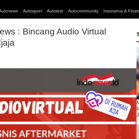
Autonews
Autosport
Autotest
Autocommunity
Insurance & Fina
ews : Bincang Audio Virtual
jaja
M
M
J