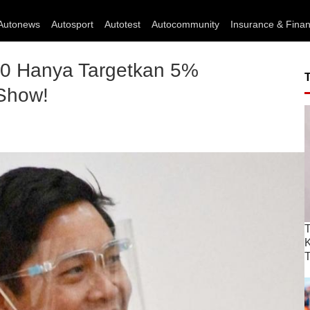
Autonews
Autosport
Autotest
Autocommunity
Insurance & Fina
0 Hanya Targetkan 5%
Show!
T
T