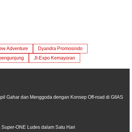
ew Adventure
Dyandra Promosindo
 pengunjung
JI-Expo Kemayoran
pil Gahar dan Menggoda dengan Konsep Off-road di GIIAS
Super-ONE Ludes dalam Satu Hari