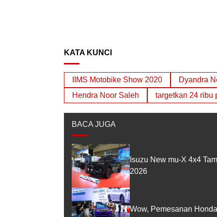
KATA KUNCI
IIMS Motobike Show 2020
Dyandra N
Hendra Noor Saleh
targetkan 24 ribu
BACA JUGA
Isuzu New mu-X 4x4 Tam
2026
Wow, Pemesanan Honda 