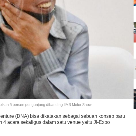
etkan 5 persen pengunjung dibanding IIMS Motor Show.
nture (DNA) bisa dikatakan sebagai sebuah konsep baru
 acara sekaligus dalam satu venue yaitu JI-Expo