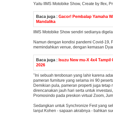
Yaitu IIMS Motobike Show, Create by Ifex, P
Baca juga :
Gacor! Pembalap Yamaha W
Mandalika
IIMS Motobike Show sendiri sedianya digelar
Namun dengan kondisi pandemi Covid-19, P
memindahkan venue, dengan kemasan Dyan
Baca juga :
Isuzu New mu-X 4x4 Tampil
2026
"Ini sebuah terobosan yang lahir karena ada
pameran furniture yang selama ini 90 peserta
Demikian pula, pameran properti juga tetap
direncanakan jauh hari serta untuk investas
Promosindo pada preskon virtual Zoom, Jum
Sedangkan untuk Synchronize Fest yang sela
lanjut Kohen - sapaan akrabnya - bahkan su