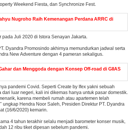
roperty Weekend Fiesta, dan Synchronize Fest.
ahyu Nugroho Raih Kemenangan Perdana ARRC di
 pada Juli 2020 di Istora Senayan Jakarta.
T. Dyandra Promosindo akhirnya memundurkan jadwal serta
dra New Adventure dengan 4 pameran sekaligus.
 Gahar dan Menggoda dengan Konsep Off-road di GIIAS
nya pandemi Covid. Seperti Create by Ifex yakni sebuah
 dari luar negeri, kali ini dikemas hanya untuk pasar domestik.
 menarik, karena membeli rumah atau apartemen telah
i," ungkap Hendra Noor Saleh, Presiden Direktur PT. Dyandra
at (16/6/2020) kemarin.
ma 4 tahun terakhir selalu menjadi barometer konser musik,
dah 12 ribu tiket dipesan sebelum pandemi.