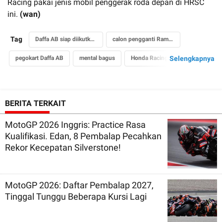
Racing pakai jenis mobil penggerak roda depan di HRSC
ini.
(wan)
Tag
Daffa AB siap diikutkan event international
calon pengganti Ramstig
pegokart Daffa AB
mental bagus
Selengkapnya
Honda Racing Simulator Championship
tim HME
Harris Muhammad
BERITA TERKAIT
MotoGP 2026 Inggris: Practice Rasa
Kualifikasi. Edan, 8 Pembalap Pecahkan
Rekor Kecepatan Silverstone!
MotoGP 2026: Daftar Pembalap 2027,
Tinggal Tunggu Beberapa Kursi Lagi