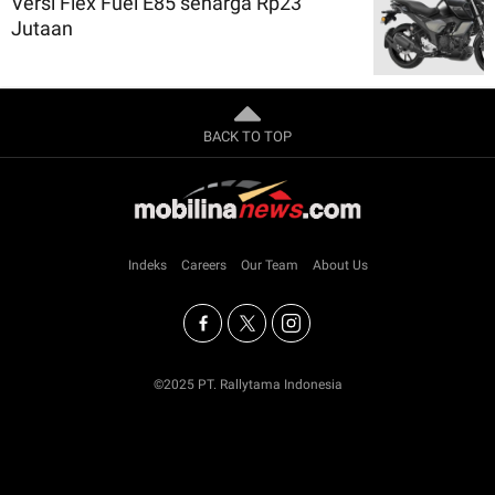
Versi Flex Fuel E85 seharga Rp23
Jutaan
BACK TO TOP
Indeks
Careers
Our Team
About Us
©2025 PT. Rallytama Indonesia