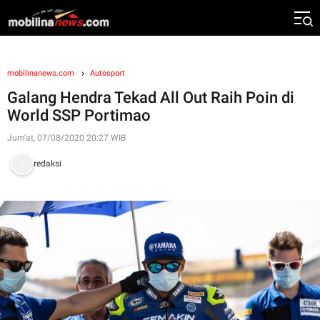
mobilinanews.com
Autosport
Galang Hendra Tekad All Out Raih Poin di
World SSP Portimao
Jum'at, 07/08/2020 20:27 WIB
redaksi