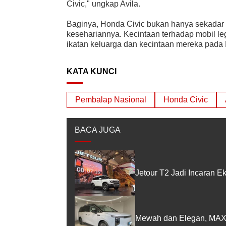
Civic," ungkap Avila.
Baginya, Honda Civic bukan hanya sekadar m
kesehariannya. Kecintaan terhadap mobil leg
ikatan keluarga dan kecintaan mereka pada
KATA KUNCI
Pembalap Nasional
Honda Civic
BACA JUGA
Jetour T2 Jadi Incaran E
Mewah dan Elegan, MAXUS