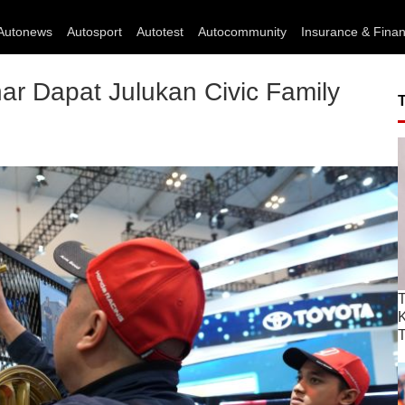
Autonews
Autosport
Autotest
Autocommunity
Insurance & Fina
har Dapat Julukan Civic Family
T
T