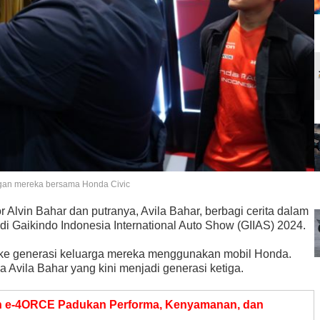
ngan mereka bersama Honda Civic
Alvin Bahar dan putranya, Avila Bahar, berbagi cerita dalam
di Gaikindo Indonesia International Auto Show (GIIAS) 2024.
 ke generasi keluarga mereka menggunakan mobil Honda.
a Avila Bahar yang kini menjadi generasi ketiga.
th e-4ORCE Padukan Performa, Kenyamanan, dan