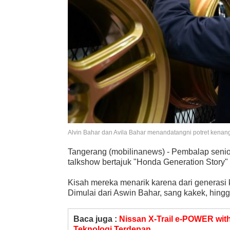
Alvin Bahar dan Avila Bahar menandatangni potret kena
Tangerang (mobilinanews) - Pembalap senior 
talkshow bertajuk "Honda Generation Story" 
Kisah mereka menarik karena dari generasi
Dimulai dari Aswin Bahar, sang kakek, hingg
Baca juga :
Nissan X-Trail e-POWER wi
Teknologi Terdepan