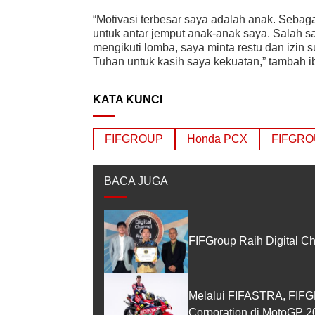
“Motivasi terbesar saya adalah anak. Sebag
untuk antar jemput anak-anak saya. Salah s
mengikuti lomba, saya minta restu dan izin
Tuhan untuk kasih saya kekuatan,” tambah ib
KATA KUNCI
FIFGROUP
Honda PCX
FIFGROU
BACA JUGA
FIFGroup Raih Digital C
Melalui FIFASTRA, FIF
Corporation di MotoGP 2