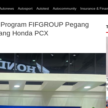
Autonews
Autosport
Autotest
Autocommunity
Insurance & Fina
i Program FIFGROUP Pegang
lang Honda PCX
T
T