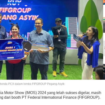
uri Honda PCX dalam lomba FIFGROUP Pegang Asyik
sia Motor Show (IMOS) 2024 yang telah sukses digelar, masih
ang dari booth PT Federal International Finance (FIFGROUP).