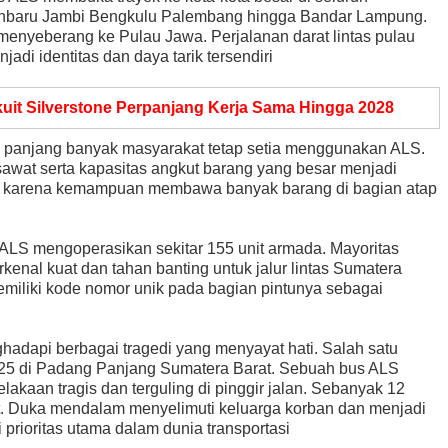
nbaru Jambi Bengkulu Palembang hingga Bandar Lampung.
menyeberang ke Pulau Jawa. Perjalanan darat lintas pulau
adi identitas dan daya tarik tersendiri
kuit Silverstone Perpanjang Kerja Sama Hingga 2028
 panjang banyak masyarakat tetap setia menggunakan ALS.
esawat serta kapasitas angkut barang yang besar menjadi
et" karena kemampuan membawa banyak barang di bagian atap
ALS mengoperasikan sekitar 155 unit armada. Mayoritas
nal kuat dan tahan banting untuk jalur lintas Sumatera
miliki kode nomor unik pada bagian pintunya sebagai
dapi berbagai tragedi yang menyayat hati. Salah satu
 2025 di Padang Panjang Sumatera Barat. Sebuah bus ALS
akaan tragis dan terguling di pinggir jalan. Sebanyak 12
. Duka mendalam menyelimuti keluarga korban dan menjadi
prioritas utama dalam dunia transportasi