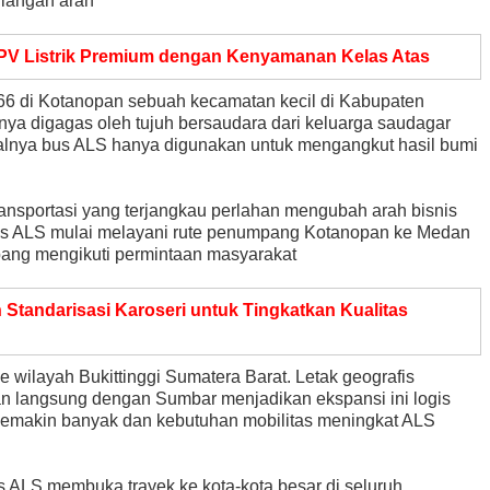
ilangan arah
V Listrik Premium dengan Kenyamanan Kelas Atas
66 di Kotanopan sebuah kecamatan kecil di Kabupaten
nya digagas oleh tujuh bersaudara dari keluarga saudagar
Awalnya bus ALS hanya digunakan untuk mengangkut hasil bumi
nsportasi yang terjangkau perlahan mengubah arah bisnis
us ALS mulai melayani rute penumpang Kotanopan ke Medan
mbang mengikuti permintaan masyarakat
n Standarisasi Karoseri untuk Tingkatkan Kualitas
ilayah Bukittinggi Sumatera Barat. Letak geografis
n langsung dengan Sumbar menjadikan ekspansi ini logis
u semakin banyak dan kebutuhan mobilitas meningkat ALS
ALS membuka trayek ke kota-kota besar di seluruh