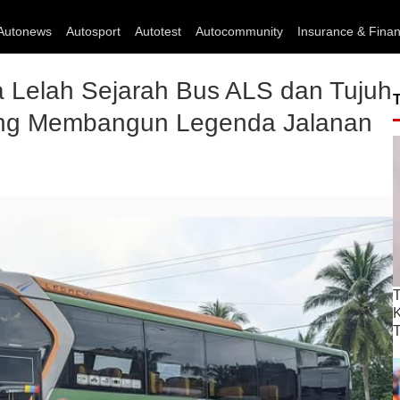
Autonews
Autosport
Autotest
Autocommunity
Insurance & Fina
Lelah Sejarah Bus ALS dan Tujuh
ang Membangun Legenda Jalanan
T
T