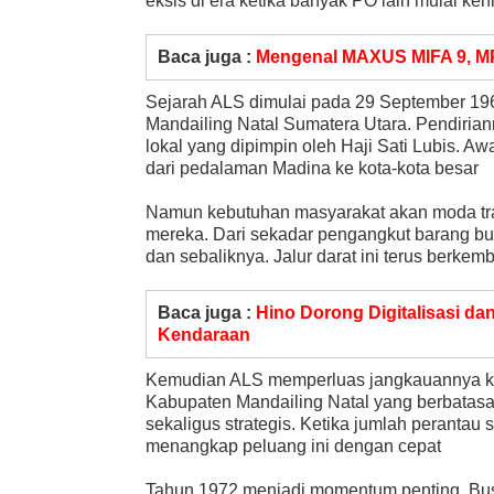
eksis di era ketika banyak PO lain mulai keh
Baca juga :
Mengenal MAXUS MIFA 9, MP
Sejarah ALS dimulai pada 29 September 19
Mandailing Natal Sumatera Utara. Pendirian
lokal yang dipimpin oleh Haji Sati Lubis. 
dari pedalaman Madina ke kota-kota besar
Namun kebutuhan masyarakat akan moda tra
mereka. Dari sekadar pengangkut barang b
dan sebaliknya. Jalur darat ini terus berke
Baca juga :
Hino Dorong Digitalisasi da
Kendaraan
Kemudian ALS memperluas jangkauannya ke w
Kabupaten Mandailing Natal yang berbatasa
sekaligus strategis. Ketika jumlah peranta
menangkap peluang ini dengan cepat
Tahun 1972 menjadi momentum penting. Bus 