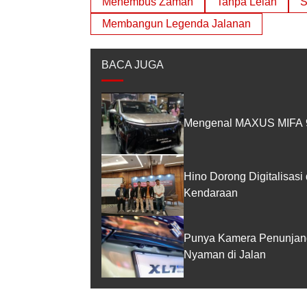
Menembus Zaman
Tanpa Lelah
S
Membangun Legenda Jalanan
BACA JUGA
Mengenal MAXUS MIFA 9
Hino Dorong Digitalisasi
Kendaraan
Punya Kamera Penunjang
Nyaman di Jalan