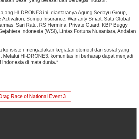
ahaan besar yang berasal dari berbagai industri.
 ajang HI-DRONE3 ini, diantaranya Agung Sedayu Group,
 Activation, Sompo Insurance, Warranty Smart, Satu Global
inarmas, Sari Ratu, RS Hermina, Private Guard, KBP Buggy
Sejahtera Indonesia (WSI), Lintas Fortuna Nusantara, Andalan
 konsisten mengadakan kegiatan otomotif dan sosial yang
h. Melalui HI-DRONE3, komunitas ini berharap dapat menjadi
 Indonesia di mata dunia.*
Drag Race of National Event 3