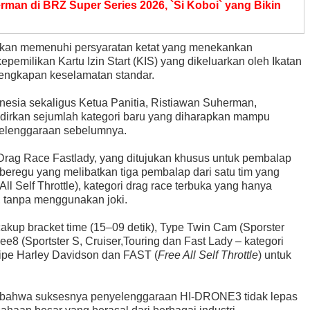
man di BRZ Super Series 2026, `Si Koboi` yang Bikin
bkan memenuhi persyaratan ketat yang menekankan
pemilikan Kartu Izin Start (KIS) yang dikeluarkan oleh Ikatan
lengkapan keselamatan standar.
nesia sekaligus Ketua Panitia, Ristiawan Suherman,
kan sejumlah kategori baru yang diharapkan mampu
elenggaraan sebelumnya.
n Drag Race Fastlady, yang ditujukan khusus untuk pembalap
beregu yang melibatkan tiga pembalap dari satu tim yang
ll Self Throttle), kategori drag race terbuka yang hanya
, tanpa menggunakan joki.
akup bracket time (15–09 detik), Type Twin Cam (Sporster
ee8 (Sportster S, Cruiser,Touring dan Fast Lady – kategori
ipe Harley Davidson dan FAST (
Free All Self Throttle
) untuk
an bahwa suksesnya penyelenggaraan HI-DRONE3 tidak lepas