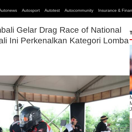
Autonews
Autosport
Autotest
Autocommunity
Insurance & Fina
li Gelar Drag Race of National
li Ini Perkenalkan Kategori Lomba
M
M
J