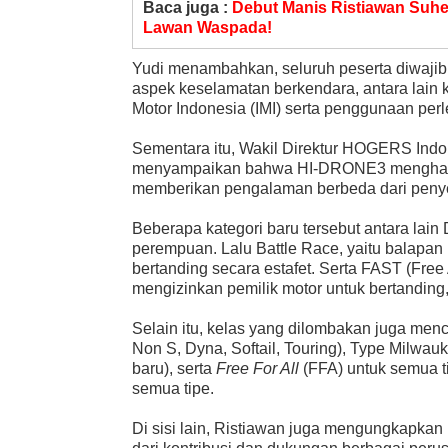
Baca juga :
Debut Manis Ristiawan Suher
Lawan Waspada!
Yudi menambahkan, seluruh peserta diwaji
aspek keselamatan berkendara, antara lain ke
Motor Indonesia (IMI) serta penggunaan per
Sementara itu, Wakil Direktur HOGERS Indo
menyampaikan bahwa HI-DRONE3 menghadir
memberikan pengalaman berbeda dari peny
Beberapa kategori baru tersebut antara lai
perempuan. Lalu Battle Race, yaitu balapan 
bertanding secara estafet. Serta FAST (Free A
mengizinkan pemilik motor untuk bertanding
Selain itu, kelas yang dilombakan juga menc
Non S, Dyna, Softail, Touring), Type Milwauk
baru), serta
Free For All
(FFA) untuk semua t
semua tipe.
Di sisi lain, Ristiawan juga mengungkapk