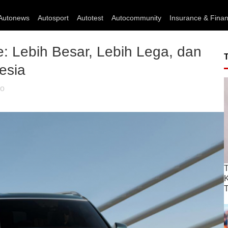
Autonews
Autosport
Autotest
Autocommunity
Insurance & Fina
e: Lebih Besar, Lebih Lega, dan
esia
ho
T
T