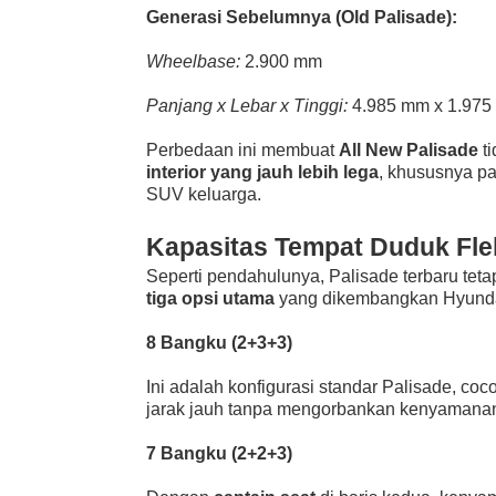
Generasi Sebelumnya (Old Palisade):
Wheelbase:
2.900 mm
Panjang x Lebar x Tinggi:
4.985 mm x 1.975
Perbedaan ini membuat
All New Palisade
ti
interior yang jauh lebih lega
, khususnya pa
SUV keluarga.
Kapasitas Tempat Duduk Flek
Seperti pendahulunya, Palisade terbaru tet
tiga opsi utama
yang dikembangkan Hyunda
8 Bangku (2+3+3)
Ini adalah konfigurasi standar Palisade, co
jarak jauh tanpa mengorbankan kenyamana
7 Bangku (2+2+3)