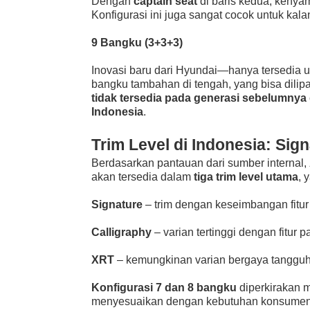
Dengan
captain seat
di baris kedua, keny
Konfigurasi ini juga sangat cocok untuk kal
9 Bangku (3+3+3)
Inovasi baru dari Hyundai—hanya tersedia un
bangku tambahan di tengah, yang bisa dilip
tidak tersedia pada generasi sebelumny
Indonesia
.
Trim Level di Indonesia: Sig
Berdasarkan pantauan dari sumber internal,
akan tersedia dalam
tiga trim level utama
, 
Signature
– trim dengan keseimbangan fitur
Calligraphy
– varian tertinggi dengan fitur 
XRT
– kemungkinan varian bergaya tangguh/o
Konfigurasi 7 dan 8 bangku
diperkirakan m
menyesuaikan dengan kebutuhan konsumen y