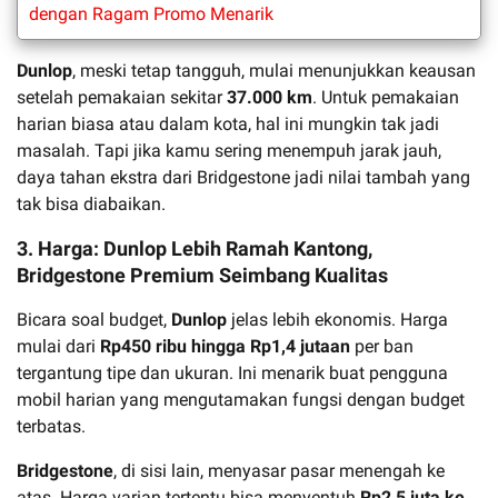
dengan Ragam Promo Menarik
Dunlop
, meski tetap tangguh, mulai menunjukkan keausan
setelah pemakaian sekitar
37.000 km
. Untuk pemakaian
harian biasa atau dalam kota, hal ini mungkin tak jadi
masalah. Tapi jika kamu sering menempuh jarak jauh,
daya tahan ekstra dari Bridgestone jadi nilai tambah yang
tak bisa diabaikan.
3. Harga: Dunlop Lebih Ramah Kantong,
Bridgestone Premium Seimbang Kualitas
Bicara soal budget,
Dunlop
jelas lebih ekonomis. Harga
mulai dari
Rp450 ribu hingga Rp1,4 jutaan
per ban
tergantung tipe dan ukuran. Ini menarik buat pengguna
mobil harian yang mengutamakan fungsi dengan budget
terbatas.
Bridgestone
, di sisi lain, menyasar pasar menengah ke
atas. Harga varian tertentu bisa menyentuh
Rp2,5 juta ke