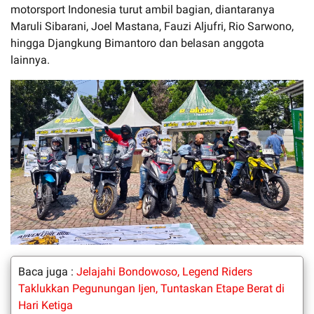
motorsport Indonesia turut ambil bagian, diantaranya
Maruli Sibarani, Joel Mastana, Fauzi Aljufri, Rio Sarwono,
hingga Djangkung Bimantoro dan belasan anggota
lainnya.
Baca juga :
Jelajahi Bondowoso, Legend Riders
Taklukkan Pegunungan Ijen, Tuntaskan Etape Berat di
Hari Ketiga