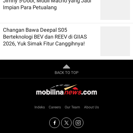
Jimny 5-Door, Mobil Macho yang Jadi
Impian Para Petualang
Changan Bawa Deepal S05
Berteknologi BEV dan REEV di GIIAS
2026, Yuk Simak Fitur Canggihnya!
BACK TO TOP
Indeks
Careers
Our Team
About Us