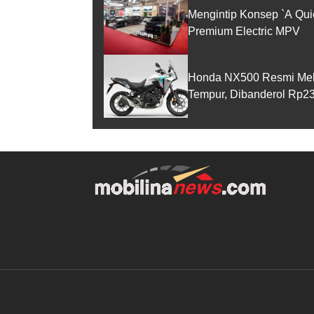
Mengintip Konsep `A Qui
Premium Electric MPV
Honda NX500 Resmi Melun
Tempur, Dibanderol Rp23