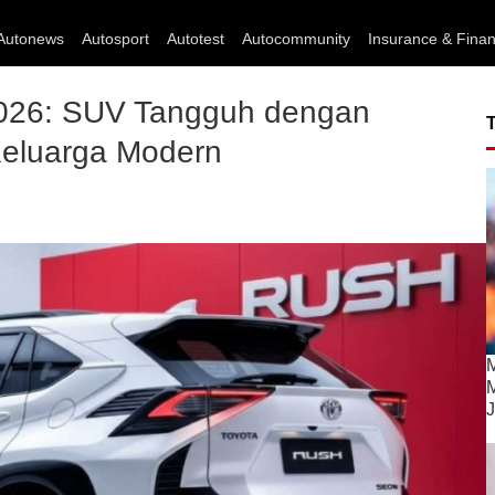
Autonews
Autosport
Autotest
Autocommunity
Insurance & Fina
2026: SUV Tangguh dengan
Keluarga Modern
M
M
J