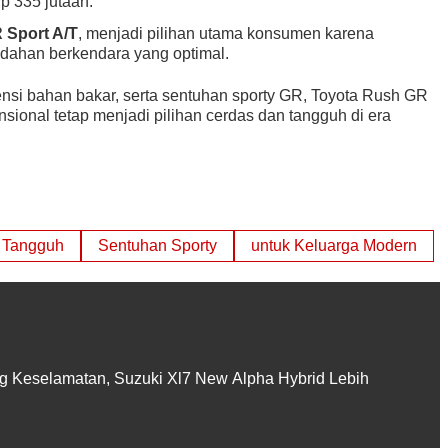
p 335 jutaan.
 Sport A/T
, menjadi pilihan utama konsumen karena
dahan berkendara yang optimal.
nsi bahan bakar, serta sentuhan sporty GR, Toyota Rush GR
onal tetap menjadi pilihan cerdas dan tangguh di era
Tangguh
Sentuhan Sporty
untuk Keluarga Modern
 Keselamatan, Suzuki Xl7 New Alpha Hybrid Lebih