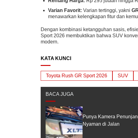
Rentang Harga:
Rp 295 jutaan hingga R
Varian Favorit:
Varian tertinggi, yakni
GR
menawarkan kelengkapan fitur dan kemu
Dengan kombinasi ketangguhan sasis, efisie
Sport 2026 membuktikan bahwa SUV konvensi
modern.
KATA KUNCI
Toyota Rush GR Sport 2026
SUV
BACA JUGA
Punya Kamera Penunjang
Nyaman di Jalan