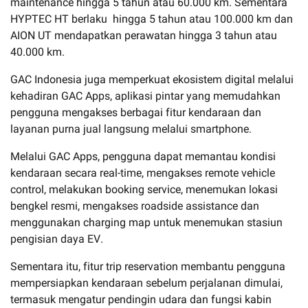
maintenance hingga 5 tahun atau 60.000 km
. Sementara
HYPTEC HT
berlaku
hingga 5 tahun atau 100.000 km
dan
AION UT
mendapatkan perawatan
hingga 3 tahun atau
40.000 km
.
GAC Indonesia juga memperkuat ekosistem digital melalui
kehadiran GAC Apps, aplikasi pintar yang memudahkan
pengguna mengakses berbagai fitur kendaraan dan
layanan purna jual langsung melalui smartphone.
Melalui GAC Apps, pengguna dapat
m
emantau kondisi
kendaraan secara real-time
, m
engakses remote vehicle
control
, m
elakukan booking service
, m
enemukan lokasi
bengkel resmi
, m
engakses roadside assistance
dan
m
enggunakan charging map untuk menemukan stasiun
pengisian daya EV
.
Sementara itu, fitur trip reservation membantu pengguna
mempersiapkan kendaraan sebelum perjalanan dimulai,
termasuk mengatur pendingin udara dan fungsi kabin