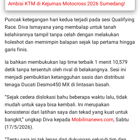
Ambisi KTM di Kejurnas Motocross 2026 Sumedang!
Puncak ketegangan hari kedua terjadi pada sesi Qualifying
Race. Diva Ismayana yang membalap untuk tanah
kelahirannya tampil tanpa celah dengan melakukan
holeshot dan memimpin balapan sejak lap pertama hingga
garis finis.
Ia bahkan membukukan lap time terbaik 1 menit 10,579
detik tanpa tersentuh oleh rival di belakangnya. Sesi ini
menjadi pembuktian ketangguhan sasis dan distribusi
tenaga Ducati Desmo450 MX di lintasan basah.
“Sejak cedera dislokasi bahu beberapa waktu lalu, tidak
mudah untuk saya bisa kembali. Ini merupakan
konsistensi dari latihan saya dan tekad yang kuat untuk
bangkit,” ungkap Diva kepada
Mobilinanews.com
, Sabtu
(17/5/2026).
“Tentu saja ini tak lepas dari dukungan seluruh tim dan