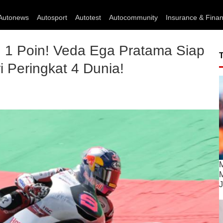
Autonews
Autosport
Autotest
Autocommunity
Insurance & Fina
ih 1 Poin! Veda Ega Pratama Siap
 Peringkat 4 Dunia!
M
M
J