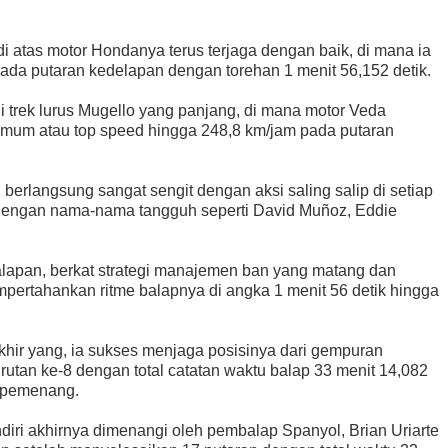
di atas motor Hondanya terus terjaga dengan baik, di mana ia
pada putaran kedelapan dengan torehan 1 menit 56,152 detik.
i trek lurus Mugello yang panjang, di mana motor Veda
um atau top speed hingga 248,8 km/jam pada putaran
berlangsung sangat sengit dengan aksi saling salip di setiap
dengan nama-nama tangguh seperti David Muñoz, Eddie
lapan, berkat strategi manajemen ban yang matang dan
mpertahankan ritme balapnya di angka 1 menit 56 detik hingga
hir yang, ia sukses menjaga posisinya dari gempuran
urutan ke-8 dengan total catatan waktu balap 33 menit 14,082
ng pemenang.
endiri akhirnya dimenangi oleh pembalap Spanyol, Brian Uriarte