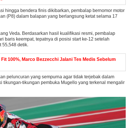
kasi hingga bendera finis dikibarkan, pembalap bernomor motor
pan (P8) dalam balapan yang berlangsung ketat selama 17
ng Veda. Berdasarkan hasil kualifikasi resmi, pembalap
i baris keempat, tepatnya di posisi start ke-12 setelah
t 55,548 detik.
 Fit 100%, Marco Bezzecchi Jalani Tes Medis Sebelum
ukan peluncuran yang sempurna agar tidak terjebak dalam
 tikungan-tikungan pembuka Mugello yang terkenal mengalir