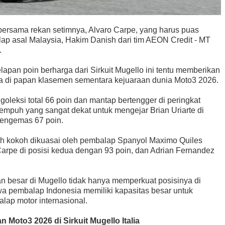
nis bersama rekan setimnya, Alvaro Carpe, yang harus puas
lap asal Malaysia, Hakim Danish dari tim AEON Credit - MT
.
apan poin berharga dari Sirkuit Mugello ini tentu memberikan
ma di papan klasemen sementara kejuaraan dunia Moto3 2026.
leksi total 66 poin dan mantap bertengger di peringkat
tempuh yang sangat dekat untuk mengejar Brian Uriarte di
mengemas 67 poin.
ih kokoh dikuasai oleh pembalap Spanyol Maximo Quiles
 Carpe di posisi kedua dengan 93 poin, dan Adrian Fernandez
 besar di Mugello tidak hanya memperkuat posisinya di
wa pembalap Indonesia memiliki kapasitas besar untuk
balap motor internasional.
 Moto3 2026 di Sirkuit Mugello Italia