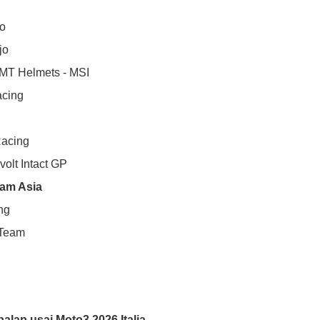
jo
jo
 MT Helmets - MSI
acing
acing
olt Intact GP
eam Asia
ng
 Team
lap usai Moto3 2026 Italia