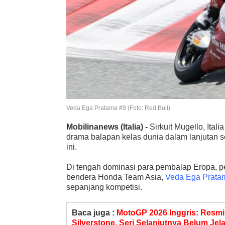
Veda Ega Pratama #9 (Foto: Red Bull)
Mobilinanews
(Italia) -
Sirkuit Mugello, Ita
drama balapan kelas dunia dalam lanjutan s
ini.
Di tengah dominasi para pembalap Eropa, 
bendera Honda Team Asia,
Veda Ega Prata
sepanjang kompetisi.
Baca juga :
MotoGP 2026 Inggris: Resmi
Silverstone. Seri Selanjutnya Belum Jel