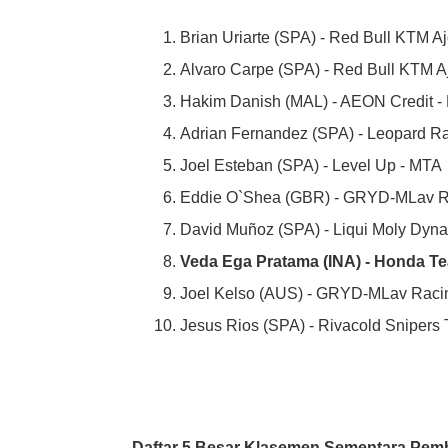
Brian Uriarte (SPA) - Red Bull KTM A
Alvaro Carpe (SPA) - Red Bull KTM A
Hakim Danish (MAL) - AEON Credit -
Adrian Fernandez (SPA) - Leopard R
Joel Esteban (SPA) - Level Up - MTA
Eddie O`Shea (GBR) - GRYD-MLav R
David Muñoz (SPA) - Liqui Moly Dynav
Veda Ega Pratama (INA) - Honda T
Joel Kelso (AUS) - GRYD-MLav Raci
Jesus Rios (SPA) - Rivacold Snipers
Daftar 5 Besar Klasemen Sementara Pemba