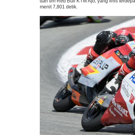
dari tim Red Bull KTM Ajo, yang finis terde
menit 7,801 detik.