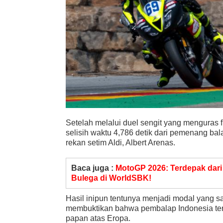
Setelah melalui duel sengit yang menguras fi
selisih waktu 4,786 detik dari pemenang ba
rekan setim Aldi, Albert Arenas.
Baca juga :
MotoGP 2026: Terdepak dari 
Bulega di WorldSBK!
Hasil inipun tentunya menjadi modal yang sa
membuktikan bahwa pembalap Indonesia ter
papan atas Eropa.