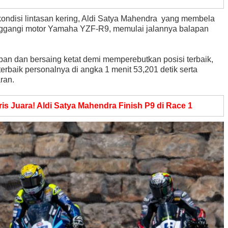
ondisi lintasan kering, Aldi Satya Mahendra yang membela
ggangi motor Yamaha YZF-R9, memulai jalannya balapan
an dan bersaing ketat demi memperebutkan posisi terbaik,
baik personalnya di angka 1 menit 53,201 detik serta
ran.
is Juara! Aldi Satya Mahendra Finish P9 di Race 1