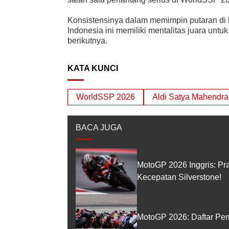
Konsistensinya dalam memimpin putaran d
Indonesia ini memiliki mentalitas juara untu
berikutnya.
KATA KUNCI
WorldSSP 2026
Aldi Satya Mahendra
BACA JUGA
MotoGP 2026 Inggris: Pr
Kecepatan Silverstone!
MotoGP 2026: Daftar Pem