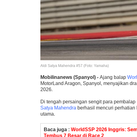
Aldi Satya Mahendra #57 (Foto: Yamaha)
Mobilinanews
(Spanyol) -
Ajang balap
Worl
MotorLand Aragon, Spanyol, menyajikan dra
2026.
Di tengah persaingan sengit para pembalap
Satya Mahendra
berhasil mencuri perhatian
utama.
Baca juga :
WorldSSP 2026 Inggris: Sem
Tembus 7 Besar di Race 2