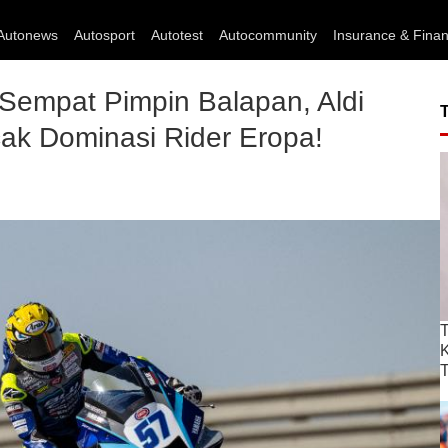
Autonews
Autosport
Autotest
Autocommunity
Insurance & Fina
Sempat Pimpin Balapan, Aldi
ak Dominasi Rider Eropa!
T
T