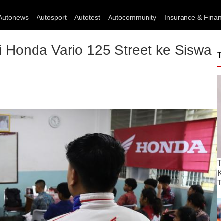
Autonews
Autosport
Autotest
Autocommunity
Insurance & Fina
 Honda Vario 125 Street ke Siswa
T
T