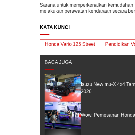
Sarana untuk memperkenalkan kemudahan la
melakukan perawatan kendaraan secara ber
KATA KUNCI
Honda Vario 125 Street
Pendidikan V
BACA JUGA
Isuzu New mu-X 4x4 Tam
2026
Wow, Pemesanan Honda 