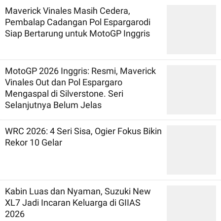
Maverick Vinales Masih Cedera,
Pembalap Cadangan Pol Espargarodi
Siap Bertarung untuk MotoGP Inggris
MotoGP 2026 Inggris: Resmi, Maverick
Vinales Out dan Pol Espargaro
Mengaspal di Silverstone. Seri
Selanjutnya Belum Jelas
WRC 2026: 4 Seri Sisa, Ogier Fokus Bikin
Rekor 10 Gelar
Kabin Luas dan Nyaman, Suzuki New
XL7 Jadi Incaran Keluarga di GIIAS
2026