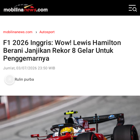
mobilinanews.com
Autosport
F1 2026 Inggris: Wow! Lewis Hamilton
Berani Janjikan Rekor 8 Gelar Untuk
Penggemarnya
Jum'at, 03/07/2026 23:50 WIB
Rulin purba