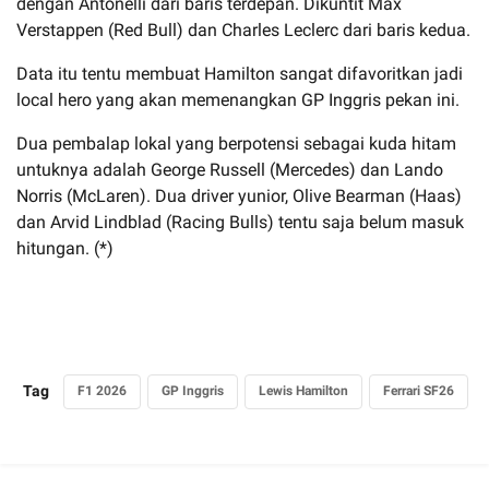
dengan Antonelli dari baris terdepan. Dikuntit Max
Verstappen (Red Bull) dan Charles Leclerc dari baris kedua.
Data itu tentu membuat Hamilton sangat difavoritkan jadi
local hero yang akan memenangkan GP Inggris pekan ini.
Dua pembalap lokal yang berpotensi sebagai kuda hitam
untuknya adalah George Russell (Mercedes) dan Lando
Norris (McLaren). Dua driver yunior, Olive Bearman (Haas)
dan Arvid Lindblad (Racing Bulls) tentu saja belum masuk
hitungan. (*)
Tag
F1 2026
GP Inggris
Lewis Hamilton
Ferrari SF26