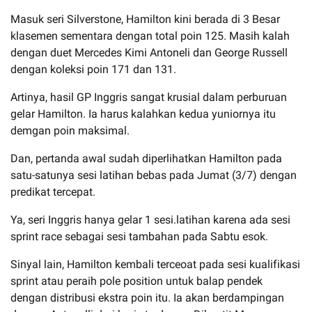
Masuk seri Silverstone, Hamilton kini berada di 3 Besar
klasemen sementara dengan total poin 125. Masih kalah
dengan duet Mercedes Kimi Antoneli dan George Russell
dengan koleksi poin 171 dan 131.
Artinya, hasil GP Inggris sangat krusial dalam perburuan
gelar Hamilton. Ia harus kalahkan kedua yuniornya itu
demgan poin maksimal.
Dan, pertanda awal sudah diperlihatkan Hamilton pada
satu-satunya sesi latihan bebas pada Jumat (3/7) dengan
predikat tercepat.
Ya, seri Inggris hanya gelar 1 sesi.latihan karena ada sesi
sprint race sebagai sesi tambahan pada Sabtu esok.
Sinyal lain, Hamilton kembali terceoat pada sesi kualifikasi
sprint atau peraih pole position untuk balap pendek
dengan distribusi ekstra poin itu. Ia akan berdampingan