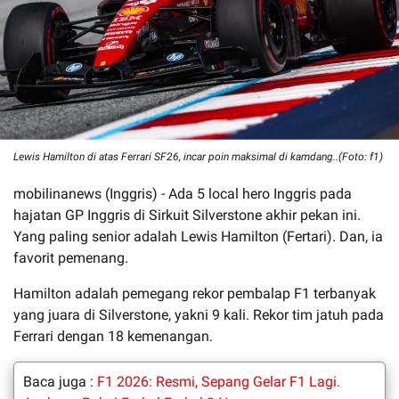
Lewis Hamilton di atas Ferrari SF26, incar poin maksimal di kamdang..(Foto: f1)
mobilinanews (Inggris) - Ada 5 local hero Inggris pada
hajatan GP Inggris di Sirkuit Silverstone akhir pekan ini.
Yang paling senior adalah Lewis Hamilton (Fertari). Dan, ia
favorit pemenang.
Hamilton adalah pemegang rekor pembalap F1 terbanyak
yang juara di Silverstone, yakni 9 kali. Rekor tim jatuh pada
Ferrari dengan 18 kemenangan.
Baca juga :
F1 2026: Resmi, Sepang Gelar F1 Lagi.