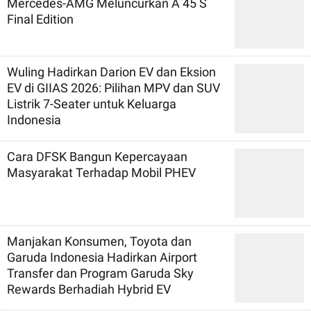
Mercedes-AMG Meluncurkan A 45 S
Final Edition
Wuling Hadirkan Darion EV dan Eksion
EV di GIIAS 2026: Pilihan MPV dan SUV
Listrik 7-Seater untuk Keluarga
Indonesia
Cara DFSK Bangun Kepercayaan
Masyarakat Terhadap Mobil PHEV
Manjakan Konsumen, Toyota dan
Garuda Indonesia Hadirkan Airport
Transfer dan Program Garuda Sky
Rewards Berhadiah Hybrid EV