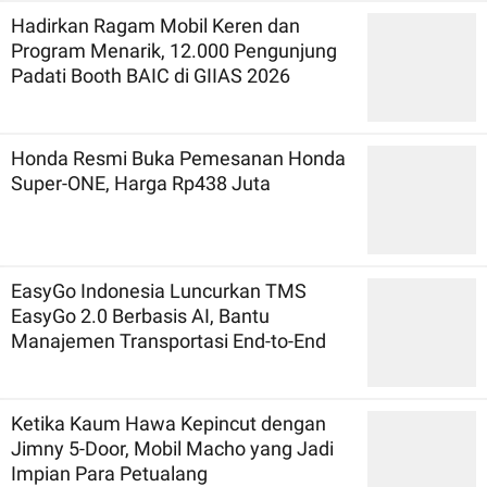
Hadirkan Ragam Mobil Keren dan
Program Menarik, 12.000 Pengunjung
Padati Booth BAIC di GIIAS 2026
Honda Resmi Buka Pemesanan Honda
Super-ONE, Harga Rp438 Juta
EasyGo Indonesia Luncurkan TMS
EasyGo 2.0 Berbasis AI, Bantu
Manajemen Transportasi End-to-End
Ketika Kaum Hawa Kepincut dengan
Jimny 5-Door, Mobil Macho yang Jadi
Impian Para Petualang