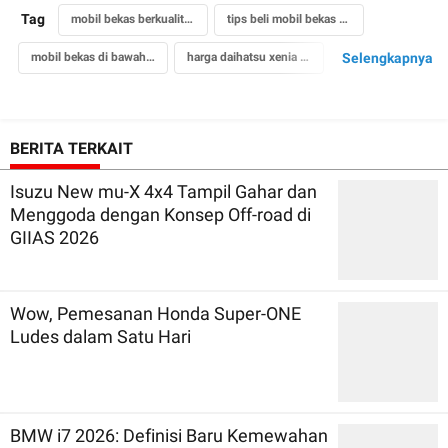
Tag
mobil bekas berkualitas 2015
tips beli mobil bekas di bawah rp 100 juta
mobil bekas di bawah 100 juta
harga daihatsu xenia seken
Selengkapnya
harga suzuki apv seken
harga daihatsu ayla seken
harga mobil bekas 2015
harga hyundai getz bekas
BERITA TERKAIT
Isuzu New mu-X 4x4 Tampil Gahar dan
Menggoda dengan Konsep Off-road di
GIIAS 2026
Wow, Pemesanan Honda Super-ONE
Ludes dalam Satu Hari
BMW i7 2026: Definisi Baru Kemewahan