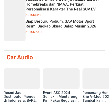
Homebreaks dan NMAA, Perkuat
Personalisasi Karakter The Real SUV EV
AUTONEWS
Siap Berburu Podium, SAV Motor Sport
Resmi Ungkap Skuad Balap Musim 2026
AUTOSPORT
Car Audio
Resmi Jadi
Event ASC 2024
Pemenang Hon
Dustributor Pioneer
Semakin Mentereng,
Brio V-Mod 20
di Indonesia, BAPJ
Kini Pakai Regulasi
Tambahkan
Luncurkan 2 Head
International IASCA
Sentuhan Drift
Unit Baru!
Proporsionalita