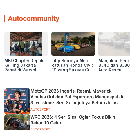
Autocommunity
MBI Chapter Depok,
Intip Serunya Aksi
Manjakan Pemil
Keliling Jakarta
Ratusan Honda Civic
BJ40 dan BJ30
Rehat di Warsol
FD yang Sukses Curi
Auto Resmi
Perhatian di Munas
Deklarasikan B
IV Ungaran!
ORV Chapter l
Touring Carita
MotoGP 2026 Inggris: Resmi, Maverick
Vinales Out dan Pol Espargaro Mengaspal di
Silverstone. Seri Selanjutnya Belum Jelas
AUTOSPORT
WRC 2026: 4 Seri Sisa, Ogier Fokus Bikin
Rekor 10 Gelar
AUTOSPORT