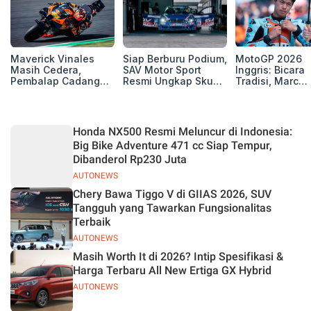
Maverick Vinales
Siap Berburu Podium,
MotoGP 2026
Masih Cedera,
SAV Motor Sport
Inggris: Bicara
Pembalap Cadangan
Resmi Ungkap Skuad
Tradisi, Marc
Pol Espargarodi Siap
Balap Musim 2026
Marquez dan M
Bertarung untuk
Bezzecchi Tak 
MotoGP Inggris
Juara di Si
Honda NX500 Resmi Meluncur di Indonesia:
Big Bike Adventure 471 cc Siap Tempur,
Dibanderol Rp230 Juta
AUTONEWS
Chery Bawa Tiggo V di GIIAS 2026, SUV
Tangguh yang Tawarkan Fungsionalitas
Terbaik
AUTONEWS
Masih Worth It di 2026? Intip Spesifikasi &
Harga Terbaru All New Ertiga GX Hybrid
AUTONEWS