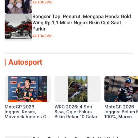
AUTONEWS
Bongsor Tapi Penurut: Mengapa Honda Gold
Wing Rp 1,1 Miliar Nggak Bikin Ciut Saat
Parkir
AUTONEWS
Autosport
MotoGP 2026
WRC 2026: 4 Seri
MotoGP 2026
Inggris: Resmi,
Sisa, Ogier Fokus
Inggris: Belum F
Maverick Vinales Out
Bikin Rekor 10 Gelar
100%, Marco
dan Pol Espargaro
Bezzecchi Jala
Mengaspal di
Medis Sebelum
Silverstone. Seri
Ngegas Aprilia
Selanjutnya Belum
GP