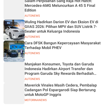
Salam Perpisahan Sang Raja Hot Hatch:
Jelas
Mercedes-AMG Meluncurkan A 45 S Final
Edition
AUTONEWS
Wuling Hadirkan Darion EV dan Eksion EV di
GIIAS 2026: Pilihan MPV dan SUV Listrik 7-
Seater untuk Keluarga Indonesia
AUTONEWS
Cara DFSK Bangun Kepercayaan Masyarakat
Terhadap Mobil PHEV
AUTONEWS
Manjakan Konsumen, Toyota dan Garuda
Indonesia Hadirkan Airport Transfer dan
Program Garuda Sky Rewards Berhadiah
Hybrid EV
AUTONEWS
Maverick Vinales Masih Cedera, Pembalap
Cadangan Pol Espargarodi Siap Bertarung
untuk MotoGP Inggris
MOTORINANEWS