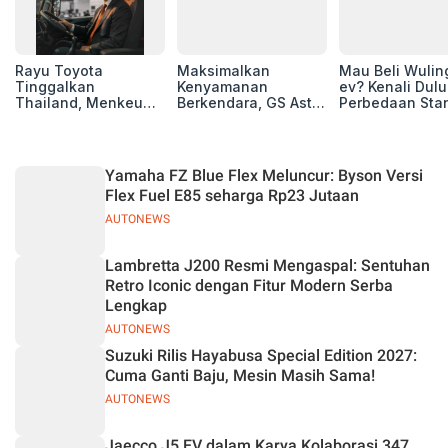
Rayu Toyota
Maksimalkan
Mau Beli Wuling
Tinggalkan
Kenyamanan
ev? Kenali Dulu
Thailand, Menkeu
Berkendara, GS Astra
Perbedaan Sta
Purbaya Tawarkan
Luncurkan EV
Range dan Lon
Insentif Besar demi
Auxiliary Battery dan
Range
Jadikan Indonesia
GS CaRe di GIIAS
Basis Produksi
2026
Yamaha FZ Blue Flex Meluncur: Byson Versi
ASEAN
Flex Fuel E85 seharga Rp23 Jutaan
AUTONEWS
Lambretta J200 Resmi Mengaspal: Sentuhan
Retro Iconic dengan Fitur Modern Serba
Lengkap
AUTONEWS
Suzuki Rilis Hayabusa Special Edition 2027:
Cuma Ganti Baju, Mesin Masih Sama!
AUTONEWS
Jaecco J5 EV dalam Karya Kolaborasi 347