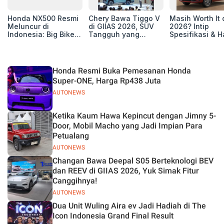
Honda NX500 Resmi
Chery Bawa Tiggo V
Masih Worth It 
Meluncur di
di GIIAS 2026, SUV
2026? Intip
Indonesia: Big Bike
Tangguh yang
Spesifikasi & H
Adventure 471 cc
Tawarkan
Terbaru All Ne
Siap Tempur,
Fungsionalitas
Ertiga GX Hybri
Dibanderol Rp230
Terbaik
Juta
Honda Resmi Buka Pemesanan Honda
Super-ONE, Harga Rp438 Juta
AUTONEWS
Ketika Kaum Hawa Kepincut dengan Jimny 5-
Door, Mobil Macho yang Jadi Impian Para
Petualang
AUTONEWS
Changan Bawa Deepal S05 Berteknologi BEV
dan REEV di GIIAS 2026, Yuk Simak Fitur
Canggihnya!
AUTONEWS
Dua Unit Wuling Aira ev Jadi Hadiah di The
Icon Indonesia Grand Final Result