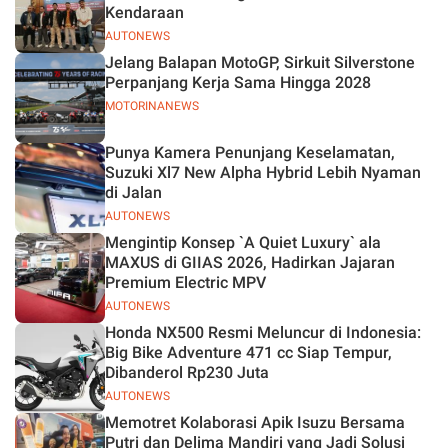
Kendaraan
AUTONEWS
Jelang Balapan MotoGP, Sirkuit Silverstone
Perpanjang Kerja Sama Hingga 2028
MOTORINANEWS
Punya Kamera Penunjang Keselamatan,
Suzuki Xl7 New Alpha Hybrid Lebih Nyaman
di Jalan
AUTONEWS
Mengintip Konsep `A Quiet Luxury` ala
MAXUS di GIIAS 2026, Hadirkan Jajaran
Premium Electric MPV
AUTONEWS
Honda NX500 Resmi Meluncur di Indonesia:
Big Bike Adventure 471 cc Siap Tempur,
Dibanderol Rp230 Juta
AUTONEWS
Memotret Kolaborasi Apik Isuzu Bersama
Putri dan Delima Mandiri yang Jadi Solusi