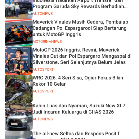
Indonesia Hadirkan Airport Transfer dan
Program Garuda Sky Rewards Berhadiah
Hybrid EV
AUTONEWS
Maverick Vinales Masih Cedera, Pembalap
Cadangan Pol Espargarodi Siap Bertarung
untuk MotoGP Inggris
MOTORINANEWS
MotoGP 2026 Inggris: Resmi, Maverick
Vinales Out dan Pol Espargaro Mengaspal di
Silverstone. Seri Selanjutnya Belum Jelas
AUTOSPORT
WRC 2026: 4 Seri Sisa, Ogier Fokus Bikin
Rekor 10 Gelar
AUTOSPORT
Kabin Luas dan Nyaman, Suzuki New XL7
Jadi Incaran Keluarga di GIIAS 2026
AUTONEWS
The all-new Seltos dan Respons Positif