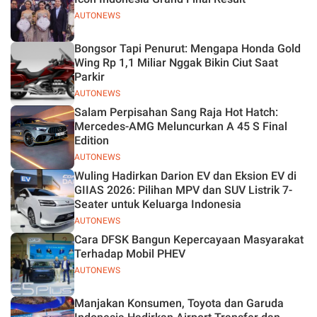
AUTONEWS
Bongsor Tapi Penurut: Mengapa Honda Gold
Wing Rp 1,1 Miliar Nggak Bikin Ciut Saat
Parkir
AUTONEWS
Salam Perpisahan Sang Raja Hot Hatch:
Mercedes-AMG Meluncurkan A 45 S Final
Edition
AUTONEWS
Wuling Hadirkan Darion EV dan Eksion EV di
GIIAS 2026: Pilihan MPV dan SUV Listrik 7-
Seater untuk Keluarga Indonesia
AUTONEWS
Cara DFSK Bangun Kepercayaan Masyarakat
Terhadap Mobil PHEV
AUTONEWS
Manjakan Konsumen, Toyota dan Garuda