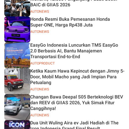
BAIC di GIIAS 2026
AUTONEWS
Honda Resmi Buka Pemesanan Honda
Super-ONE, Harga Rp438 Juta
AUTONEWS
EasyGo Indonesia Luncurkan TMS EasyGo
2.0 Berbasis AI, Bantu Manajemen
Transportasi End-to-End
AUTOPRODUCT
Ketika Kaum Hawa Kepincut dengan Jimny 5-
Door, Mobil Macho yang Jadi Impian Para
Petualang
AUTONEWS
Changan Bawa Deepal S05 Berteknologi BEV
dan REEV di GIIAS 2026, Yuk Simak Fitur
Canggihnya!
AUTONEWS
Dua Unit Wuling Aira ev Jadi Hadiah di The
Icon Indonesia Grand Final Result