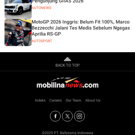
Pengunjung GIIAS 2026
AUTONEWS
MotoGP 2026 Inggris: Belum Fit 100%, Marco
Bezzecchi Jalani Tes Medis Sebelum Ngegas
Aprilia RS-GP
AUTOSPORT
BACK TO TOP
Indeks
Careers
Our Team
About Us
©2025 PT. Rallytama Indonesia