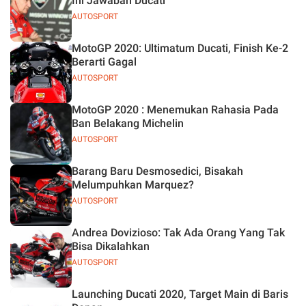
Ini Jawaban Ducati
AUTOSPORT
MotoGP 2020: Ultimatum Ducati, Finish Ke-2
Berarti Gagal
AUTOSPORT
MotoGP 2020 : Menemukan Rahasia Pada
Ban Belakang Michelin
AUTOSPORT
Barang Baru Desmosedici, Bisakah
Melumpuhkan Marquez?
AUTOSPORT
Andrea Dovizioso: Tak Ada Orang Yang Tak
Bisa Dikalahkan
AUTOSPORT
Launching Ducati 2020, Target Main di Baris