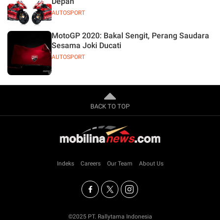
Depan
AUTOSPORT
MotoGP 2020: Bakal Sengit, Perang Saudara
Sesama Joki Ducati
AUTOSPORT
BACK TO TOP
Indeks
Careers
Our Team
About Us
©2025 PT. Rallytama Indonesia