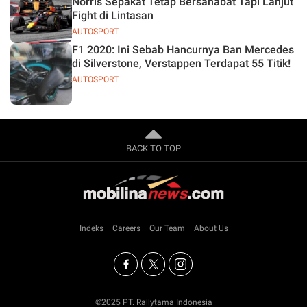
Norris Sepakat Tetap Bersahabat Tapi Lanjut
Fight di Lintasan
AUTOSPORT
F1 2020: Ini Sebab Hancurnya Ban Mercedes
di Silverstone, Verstappen Terdapat 55 Titik!
AUTOSPORT
BACK TO TOP
Indeks
Careers
Our Team
About Us
©2025 PT. Rallytama Indonesia