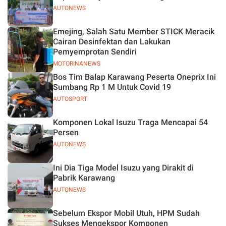
AUTONEWS
Emejing, Salah Satu Member STICK Meracik
Cairan Desinfektan dan Lakukan
Pemyemprotan Sendiri
MOTORINANEWS
Bos Tim Balap Karawang Peserta Oneprix Ini
Sumbang Rp 1 M Untuk Covid 19
AUTOSPORT
Komponen Lokal Isuzu Traga Mencapai 54
Persen
AUTONEWS
Ini Dia Tiga Model Isuzu yang Dirakit di
Pabrik Karawang
AUTONEWS
Sebelum Ekspor Mobil Utuh, HPM Sudah
Sukses Mengekspor Komponen