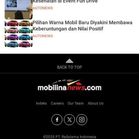
Kesehatan di Event Fun Drive
AUTONEWS
Pilihan Warna Mobil Baru Diyakini Membawa
Keberuntungan dan Nilai Positif
AUTONEWS
BACK TO TOP
Indeks
Careers
Our Team
About Us
©2025 PT. Rallytama Indonesia