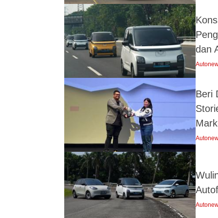
Kons
Peng
dan A
Autone
Beri
Stor
Mark
Autone
Wuli
Auto
Autone