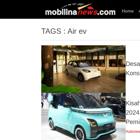
Home
TAGS : Air ev
Desa
Kons
Kisah
2024
Pemil
Autone