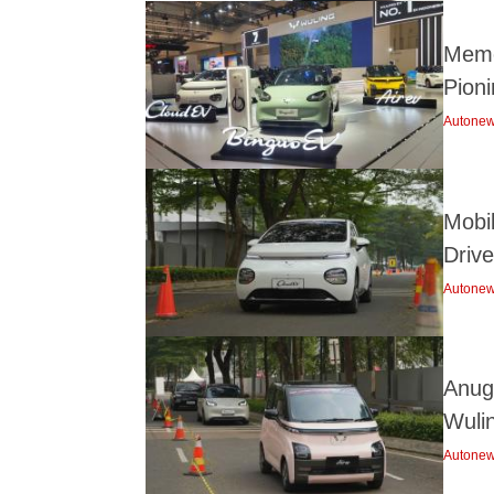
Memo
Pioni
Autone
Mobi
Driv
Autone
Anug
Wuli
Autone