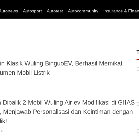
Autonews
Autosport
Autotest
Autocommunity
Insurance & Fina
in Klasik Wuling BinguoEV, Berhasil Memikat
umen Mobil Listrik
 Dibalik 2 Mobil Wuling Air ev Modifikasi di GIIAS
, Menjawab Personalisasi dan Keintiman dengan
ik!
ws