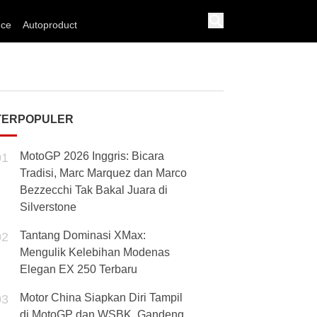
nce
Autoproduct
TERPOPULER
MotoGP 2026 Inggris: Bicara
01
Tradisi, Marc Marquez dan Marco
Bezzecchi Tak Bakal Juara di
Silverstone
Tantang Dominasi XMax:
02
Mengulik Kelebihan Modenas
Elegan EX 250 Terbaru
Motor China Siapkan Diri Tampil
03
di MotoGP dan WSBK, Gandeng