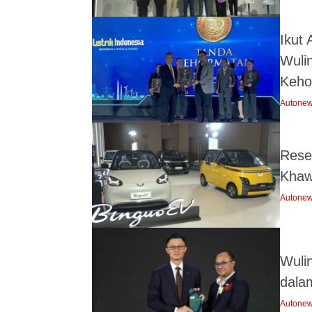
Ikut 
Wuli
Keho
Autone
Resep
Khaw
Autone
Wuli
dala
Autone