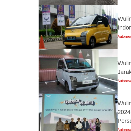
Wulin
Indo
Autone
Wuli
Jara
Autone
Wuli
2024
Pers
Autone