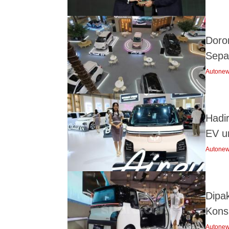
Doro
Sepa
Autone
Hadi
EV u
Autone
Dipa
Kon
Autone