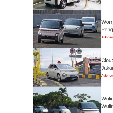
Worr
Peng
Autone
Clou
Jakar
Autone
Wuli
Wulin