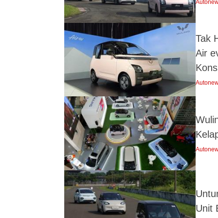
Autone
Tak 
Air e
Kon
Autone
Wuli
Kela
Autone
Untun
Unit