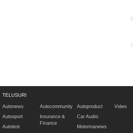
TELUSURI
Autonews
Autocommunity
Autoproduct
Video
Autosport
Insurance &
Car Audio
Finance
Autotest
Motorinanews