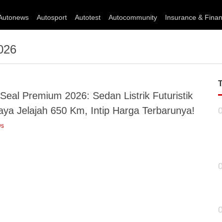
Autonews
Autosport
Autotest
Autocommunity
Insurance & Fina
026
Seal Premium 2026: Sedan Listrik Futuristik
aya Jelajah 650 Km, Intip Harga Terbarunya!
ws