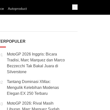
nce
Autoproduct
TERPOPULER
MotoGP 2026 Inggris: Bicara
01
Tradisi, Marc Marquez dan Marco
Bezzecchi Tak Bakal Juara di
Silverstone
Tantang Dominasi XMax:
02
Mengulik Kelebihan Modenas
Elegan EX 250 Terbaru
MotoGP 2026: Rival Masih
03
Liburan, Marc Marquez Sudah