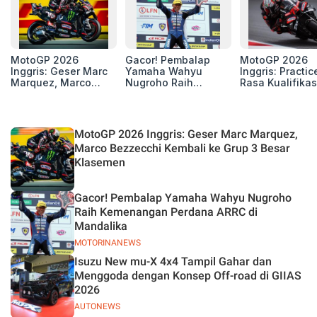
MotoGP 2026
Gacor! Pembalap
MotoGP 2026
Inggris: Geser Marc
Yamaha Wahyu
Inggris: Practic
Marquez, Marco
Nugroho Raih
Rasa Kualifikas
Bezzecchi Kembali
Kemenangan
Edan, 8 Pemba
ke Grup 3 Besar
Perdana ARRC di
Pecahkan Reko
Klasemen
Mandalika
Kecepatan
Silverstone!
MotoGP 2026 Inggris: Geser Marc Marquez,
Marco Bezzecchi Kembali ke Grup 3 Besar
Klasemen
Gacor! Pembalap Yamaha Wahyu Nugroho
Raih Kemenangan Perdana ARRC di
Mandalika
MOTORINANEWS
Isuzu New mu-X 4x4 Tampil Gahar dan
Menggoda dengan Konsep Off-road di GIIAS
2026
AUTONEWS