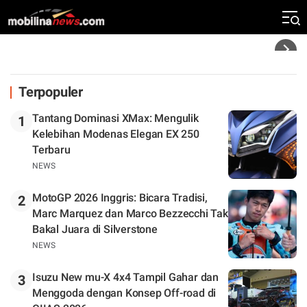
Klasemen
Headline
Terpopuler
Tantang Dominasi XMax: Mengulik
1
Kelebihan Modenas Elegan EX 250
Terbaru
NEWS
MotoGP 2026 Inggris: Bicara Tradisi,
2
Marc Marquez dan Marco Bezzecchi Tak
Bakal Juara di Silverstone
NEWS
Isuzu New mu-X 4x4 Tampil Gahar dan
3
Menggoda dengan Konsep Off-road di