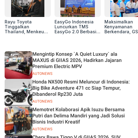
Rayu Toyota
EasyGo Indonesia
Maksimalkan
Tinggalkan
Luncurkan TMS
Kenyamanan
Thailand, Menkeu
EasyGo 2.0 Berbasis
Berkendara, GS
Purbaya Tawarkan
AI, Bantu Manajemen
Luncurkan EV
Insentif Besar demi
Transportasi End-to-
Auxiliary Batte
Jadikan Indonesia
End
GS CaRe di GII
Basis Produksi
2026
Mengintip Konsep `A Quiet Luxury` ala
ASEAN
MAXUS di GIIAS 2026, Hadirkan Jajaran
Premium Electric MPV
AUTONEWS
Honda NX500 Resmi Meluncur di Indonesia:
Big Bike Adventure 471 cc Siap Tempur,
Dibanderol Rp230 Juta
AUTONEWS
Memotret Kolaborasi Apik Isuzu Bersama
Putri dan Delima Mandiri yang Jadi Solusi
Bisnis Industri Kreatif
AUTONEWS
Chery Bawa Tiggo V di GIIAS 2026, SUV