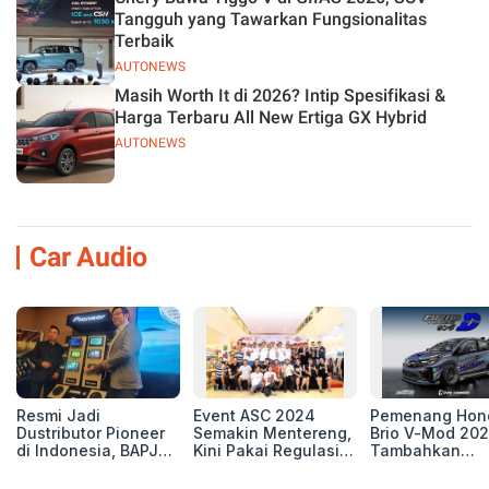
Tangguh yang Tawarkan Fungsionalitas
Terbaik
AUTONEWS
Masih Worth It di 2026? Intip Spesifikasi &
Harga Terbaru All New Ertiga GX Hybrid
AUTONEWS
Car Audio
Resmi Jadi
Event ASC 2024
Pemenang Hon
Dustributor Pioneer
Semakin Mentereng,
Brio V-Mod 20
di Indonesia, BAPJ
Kini Pakai Regulasi
Tambahkan
Luncurkan 2 Head
International IASCA
Sentuhan Drift
Unit Baru!
Proporsionalita