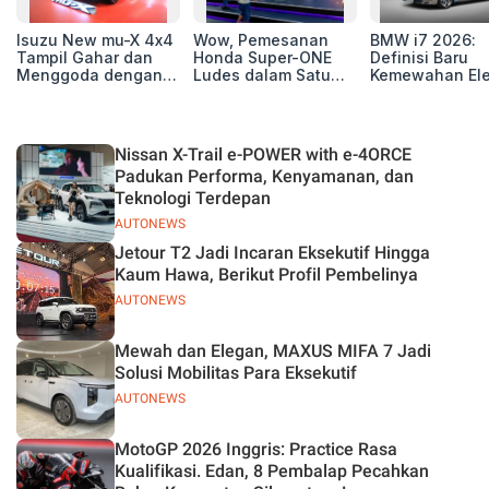
Isuzu New mu-X 4x4
Wow, Pemesanan
BMW i7 2026:
Tampil Gahar dan
Honda Super-ONE
Definisi Baru
Menggoda dengan
Ludes dalam Satu
Kemewahan Ele
Konsep Off-road di
Hari
untuk Eksekutif
GIIAS 2026
Modern
Nissan X-Trail e-POWER with e-4ORCE
Padukan Performa, Kenyamanan, dan
Teknologi Terdepan
AUTONEWS
Jetour T2 Jadi Incaran Eksekutif Hingga
Kaum Hawa, Berikut Profil Pembelinya
AUTONEWS
Mewah dan Elegan, MAXUS MIFA 7 Jadi
Solusi Mobilitas Para Eksekutif
AUTONEWS
MotoGP 2026 Inggris: Practice Rasa
Kualifikasi. Edan, 8 Pembalap Pecahkan