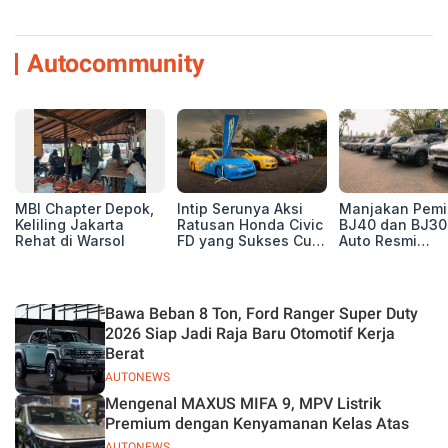
Autocommunity
MBI Chapter Depok,
Intip Serunya Aksi
Manjakan Pemil
Keliling Jakarta
Ratusan Honda Civic
BJ40 dan BJ30
Rehat di Warsol
FD yang Sukses Curi
Auto Resmi
Perhatian di Munas
Deklarasikan B
IV Ungaran!
ORV Chapter l
Touring Carita
Bawa Beban 8 Ton, Ford Ranger Super Duty
2026 Siap Jadi Raja Baru Otomotif Kerja
Berat
AUTONEWS
Mengenal MAXUS MIFA 9, MPV Listrik
Premium dengan Kenyamanan Kelas Atas
AUTONEWS