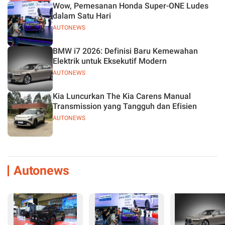
Wow, Pemesanan Honda Super-ONE Ludes
dalam Satu Hari
AUTONEWS
BMW i7 2026: Definisi Baru Kemewahan
Elektrik untuk Eksekutif Modern
AUTONEWS
Kia Luncurkan The Kia Carens Manual
Transmission yang Tangguh dan Efisien
AUTONEWS
Autonews