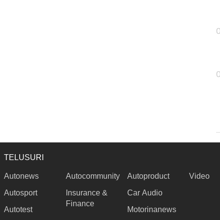
TELUSURI
Autonews
Autocommunity
Autoproduct
Video
Autosport
Insurance &
Car Audio
Finance
Autotest
Motorinanews