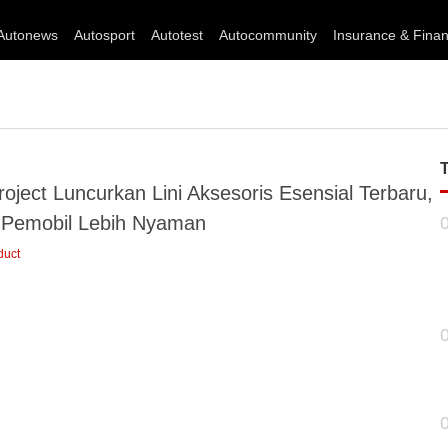
Autonews
Autosport
Autotest
Autocommunity
Insurance & Fina
oject Luncurkan Lini Aksesoris Esensial Terbaru,
 Pemobil Lebih Nyaman
duct