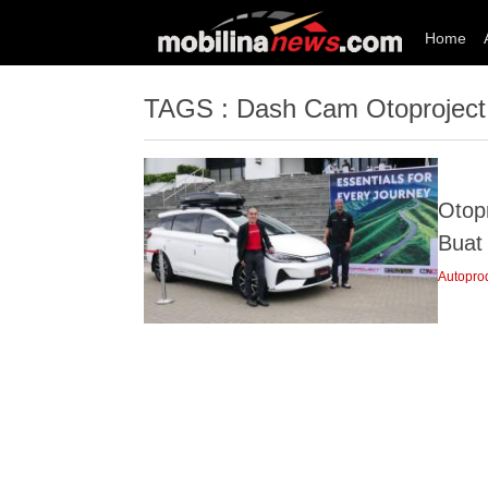
Home
TAGS : Dash Cam Otoproject
Otopr
Buat
Autopro