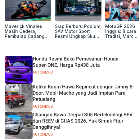
Maverick Vinales
Siap Berburu Podium,
MotoGP 2026
Masih Cedera,
SAV Motor Sport
Inggris: Bicara
Pembalap Cadangan
Resmi Ungkap Skuad
Tradisi, Marc
Pol Espargarodi Siap
Balap Musim 2026
Marquez dan M
Bertarung untuk
Bezzecchi Tak 
MotoGP Inggris
Juara di Si
Honda Resmi Buka Pemesanan Honda
Super-ONE, Harga Rp438 Juta
AUTONEWS
Ketika Kaum Hawa Kepincut dengan Jimny 5-
Door, Mobil Macho yang Jadi Impian Para
Petualang
AUTONEWS
Changan Bawa Deepal S05 Berteknologi BEV
dan REEV di GIIAS 2026, Yuk Simak Fitur
Canggihnya!
AUTONEWS