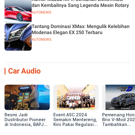
dan Kembalinya Sang Legenda Mesin Rotary
AUTONEWS
Tantang Dominasi XMax: Mengulik Kelebihan
Modenas Elegan EX 250 Terbaru
AUTONEWS
Car Audio
Resmi Jadi
Event ASC 2024
Pemenang Hon
Dustributor Pioneer
Semakin Mentereng,
Brio V-Mod 20
di Indonesia, BAPJ
Kini Pakai Regulasi
Tambahkan
Luncurkan 2 Head
International IASCA
Sentuhan Drift
Unit Baru!
Proporsionalita