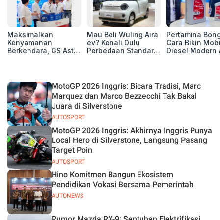
Maksimalkan
Mau Beli Wuling Aira
Pertamina Bon
Kenyamanan
ev? Kenali Dulu
Cara Bikin Mobi
Berkendara, GS Astra
Perbedaan Standard
Diesel Modern 
Luncurkan EV
Range dan Long
Berpuluh Ribu
Auxiliary Battery dan
Range
Kilometer!
GS CaRe di GIIAS
2026
MotoGP 2026 Inggris: Bicara Tradisi, Marc
Marquez dan Marco Bezzecchi Tak Bakal
Juara di Silverstone
AUTOSPORT
MotoGP 2026 Inggris: Akhirnya Inggris Punya
Local Hero di Silverstone, Langsung Pasang
Target Poin
AUTOSPORT
Hino Komitmen Bangun Ekosistem
Pendidikan Vokasi Bersama Pemerintah
AUTONEWS
Rumor Mazda RX-9: Sentuhan Elektrifikasi