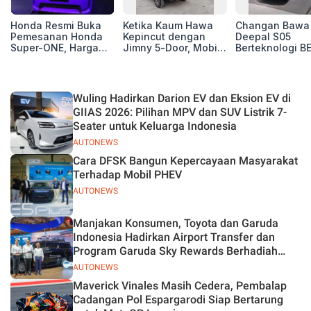
Honda Resmi Buka
Ketika Kaum Hawa
Changan Bawa
Pemesanan Honda
Kepincut dengan
Deepal S05
Super-ONE, Harga
Jimny 5-Door, Mobil
Berteknologi B
Rp438 Juta
Macho yang Jadi
dan REEV di GI
Impian Para
2026, Yuk Sima
Petualang
Fitur Canggihn
Wuling Hadirkan Darion EV dan Eksion EV di
GIIAS 2026: Pilihan MPV dan SUV Listrik 7-
Seater untuk Keluarga Indonesia
AUTONEWS
Cara DFSK Bangun Kepercayaan Masyarakat
Terhadap Mobil PHEV
AUTONEWS
Manjakan Konsumen, Toyota dan Garuda
Indonesia Hadirkan Airport Transfer dan
Program Garuda Sky Rewards Berhadiah
Hybrid EV
AUTONEWS
Maverick Vinales Masih Cedera, Pembalap
Cadangan Pol Espargarodi Siap Bertarung