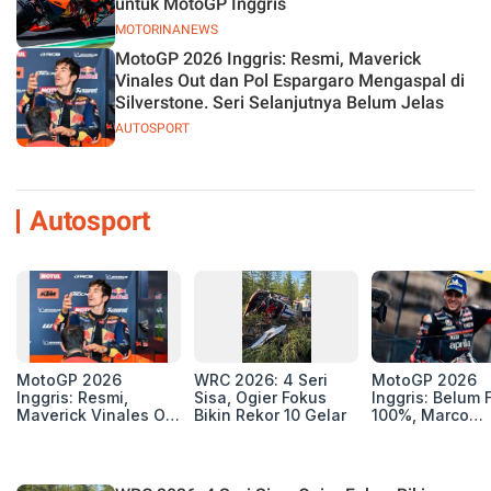
untuk MotoGP Inggris
MOTORINANEWS
MotoGP 2026 Inggris: Resmi, Maverick
Vinales Out dan Pol Espargaro Mengaspal di
Silverstone. Seri Selanjutnya Belum Jelas
AUTOSPORT
Autosport
MotoGP 2026
WRC 2026: 4 Seri
MotoGP 2026
Inggris: Resmi,
Sisa, Ogier Fokus
Inggris: Belum F
Maverick Vinales Out
Bikin Rekor 10 Gelar
100%, Marco
dan Pol Espargaro
Bezzecchi Jala
Mengaspal di
Medis Sebelum
Silverstone. Seri
Ngegas Aprilia
Selanjutnya Belum
GP