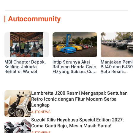
Autocommunity
MBI Chapter Depok,
Intip Serunya Aksi
Manjakan Pemil
Keliling Jakarta
Ratusan Honda Civic
BJ40 dan BJ30
Rehat di Warsol
FD yang Sukses Curi
Auto Resmi
Perhatian di Munas
Deklarasikan B
IV Ungaran!
ORV Chapter l
Touring Carita
Lambretta J200 Resmi Mengaspal: Sentuhan
Retro Iconic dengan Fitur Modern Serba
Lengkap
AUTONEWS
Suzuki Rilis Hayabusa Special Edition 2027:
Cuma Ganti Baju, Mesin Masih Sama!
AUTONEWS