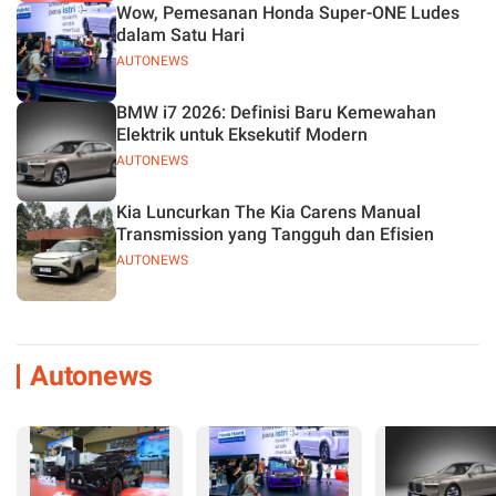
Wow, Pemesanan Honda Super-ONE Ludes
dalam Satu Hari
AUTONEWS
BMW i7 2026: Definisi Baru Kemewahan
Elektrik untuk Eksekutif Modern
AUTONEWS
Kia Luncurkan The Kia Carens Manual
Transmission yang Tangguh dan Efisien
AUTONEWS
Autonews