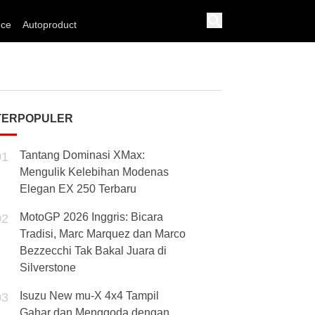
nce
Autoproduct
TERPOPULER
Tantang Dominasi XMax:
01
Mengulik Kelebihan Modenas
Elegan EX 250 Terbaru
MotoGP 2026 Inggris: Bicara
02
Tradisi, Marc Marquez dan Marco
Bezzecchi Tak Bakal Juara di
Silverstone
Isuzu New mu-X 4x4 Tampil
03
Gahar dan Menggoda dengan