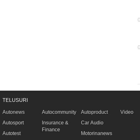
TELUSURI
Autonews
Autocommunity
Autoproduct
Video
Autosport
Insurance &
Car Audio
Finance
Autotest
Motorinanews