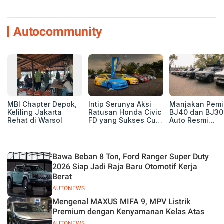
Autocommunity
MBI Chapter Depok,
Intip Serunya Aksi
Manjakan Pemil
Keliling Jakarta
Ratusan Honda Civic
BJ40 dan BJ30
Rehat di Warsol
FD yang Sukses Curi
Auto Resmi
Perhatian di Munas
Deklarasikan B
IV Ungaran!
ORV Chapter l
Touring Carita
Bawa Beban 8 Ton, Ford Ranger Super Duty
2026 Siap Jadi Raja Baru Otomotif Kerja
Berat
AUTONEWS
Mengenal MAXUS MIFA 9, MPV Listrik
Premium dengan Kenyamanan Kelas Atas
AUTONEWS