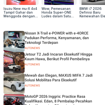
Isuzu New mu-X 4x4
Wow, Pemesanan
BMW i7 2026:
Tampil Gahar dan
Honda Super-ONE
Definisi Baru
Menggoda dengan
Ludes dalam Satu
Kemewahan Ele
Konsep Off-road di
Hari
untuk Eksekutif
GIIAS 2026
Modern
Nissan X-Trail e-POWER with e-4ORCE
Padukan Performa, Kenyamanan, dan
Teknologi Terdepan
AUTONEWS
Jetour T2 Jadi Incaran Eksekutif Hingga
Kaum Hawa, Berikut Profil Pembelinya
AUTONEWS
Mewah dan Elegan, MAXUS MIFA 7 Jadi
Solusi Mobilitas Para Eksekutif
AUTONEWS
MotoGP 2026 Inggris: Practice Rasa
Kualifikasi. Edan, 8 Pembalap Pecahkan