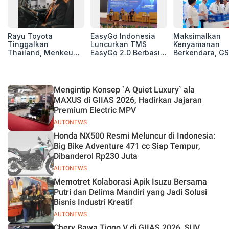
Rayu Toyota
EasyGo Indonesia
Maksimalkan
Tinggalkan
Luncurkan TMS
Kenyamanan
Thailand, Menkeu
EasyGo 2.0 Berbasis
Berkendara, GS
Purbaya Tawarkan
AI, Bantu Manajemen
Luncurkan EV
Insentif Besar demi
Transportasi End-to-
Auxiliary Batte
Jadikan Indonesia
End
GS CaRe di GII
Basis Produksi
2026
Mengintip Konsep `A Quiet Luxury` ala
ASEAN
MAXUS di GIIAS 2026, Hadirkan Jajaran
Premium Electric MPV
AUTONEWS
Honda NX500 Resmi Meluncur di Indonesia:
Big Bike Adventure 471 cc Siap Tempur,
Dibanderol Rp230 Juta
AUTONEWS
Memotret Kolaborasi Apik Isuzu Bersama
Putri dan Delima Mandiri yang Jadi Solusi
Bisnis Industri Kreatif
AUTONEWS
Chery Bawa Tiggo V di GIIAS 2026, SUV