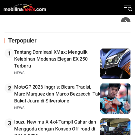
Klasemen
Headline
Terpopuler
Tantang Dominasi XMax: Mengulik
1
Kelebihan Modenas Elegan EX 250
Terbaru
NEWS
MotoGP 2026 Inggris: Bicara Tradisi,
2
Marc Marquez dan Marco Bezzecchi Tak
Bakal Juara di Silverstone
NEWS
Isuzu New mu-X 4x4 Tampil Gahar dan
3
Menggoda dengan Konsep Off-road di