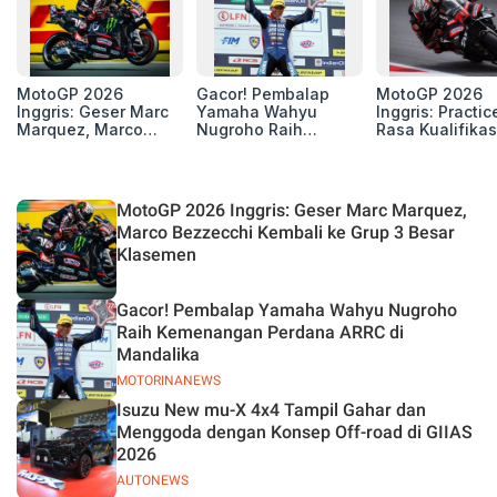
MotoGP 2026
Gacor! Pembalap
MotoGP 2026
Inggris: Geser Marc
Yamaha Wahyu
Inggris: Practic
Marquez, Marco
Nugroho Raih
Rasa Kualifikas
Bezzecchi Kembali
Kemenangan
Edan, 8 Pemba
ke Grup 3 Besar
Perdana ARRC di
Pecahkan Reko
Klasemen
Mandalika
Kecepatan
Silverstone!
MotoGP 2026 Inggris: Geser Marc Marquez,
Marco Bezzecchi Kembali ke Grup 3 Besar
Klasemen
Gacor! Pembalap Yamaha Wahyu Nugroho
Raih Kemenangan Perdana ARRC di
Mandalika
MOTORINANEWS
Isuzu New mu-X 4x4 Tampil Gahar dan
Menggoda dengan Konsep Off-road di GIIAS
2026
AUTONEWS