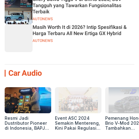
Tangguh yang Tawarkan Fungsionalitas
Terbaik
AUTONEWS
Masih Worth It di 2026? Intip Spesifikasi &
Harga Terbaru All New Ertiga GX Hybrid
AUTONEWS
Car Audio
Resmi Jadi
Event ASC 2024
Pemenang Hon
Dustributor Pioneer
Semakin Mentereng,
Brio V-Mod 20
di Indonesia, BAPJ
Kini Pakai Regulasi
Tambahkan
Luncurkan 2 Head
International IASCA
Sentuhan Drift
Unit Baru!
Proporsionalita