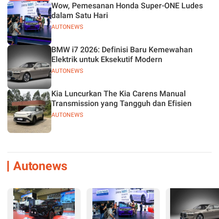
Wow, Pemesanan Honda Super-ONE Ludes
dalam Satu Hari
AUTONEWS
BMW i7 2026: Definisi Baru Kemewahan
Elektrik untuk Eksekutif Modern
AUTONEWS
Kia Luncurkan The Kia Carens Manual
Transmission yang Tangguh dan Efisien
AUTONEWS
Autonews