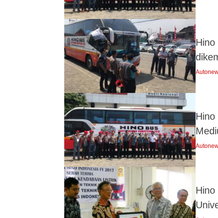
Hino
dike
Autone
Hino
Medi
Autone
Hino 
Unive