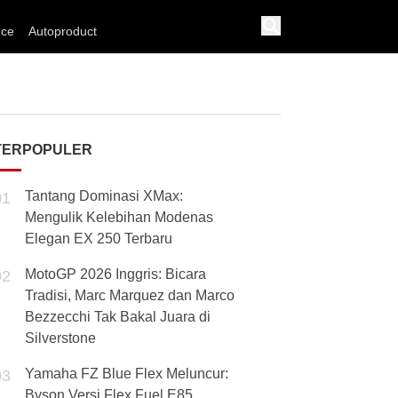
nce
Autoproduct
TERPOPULER
Tantang Dominasi XMax:
01
Mengulik Kelebihan Modenas
Elegan EX 250 Terbaru
MotoGP 2026 Inggris: Bicara
02
Tradisi, Marc Marquez dan Marco
Bezzecchi Tak Bakal Juara di
Silverstone
Yamaha FZ Blue Flex Meluncur:
03
Byson Versi Flex Fuel E85