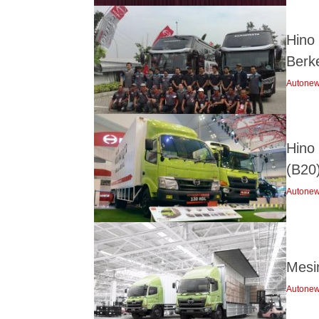
Hino
Berk
Autone
Hino
(B20
Autone
Mesi
Autone