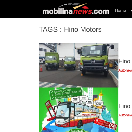
Home
TAGS : Hino Motors
Hino
Autone
Hino
Autone