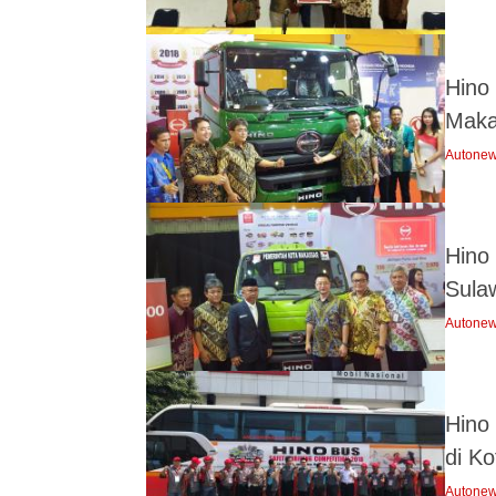
Hino
Maka
Autone
Hino
Sula
Autone
Hino
di K
Autone