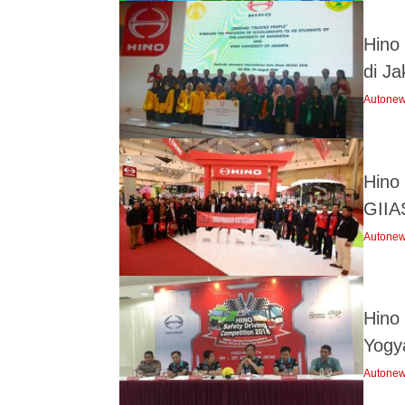
Hino
di Ja
Autone
Hino
GIIA
Autone
Hino 
Yogy
Autone