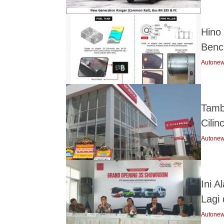
Hino
Benc
Autone
Tamb
Cilin
Autone
Ini A
Lagi 
Autone