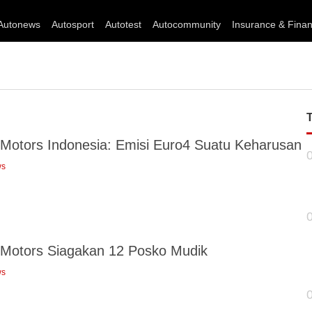
Autonews
Autosport
Autotest
Autocommunity
Insurance & Fina
 Motors Indonesia: Emisi Euro4 Suatu Keharusan
ws
 Motors Siagakan 12 Posko Mudik
ws