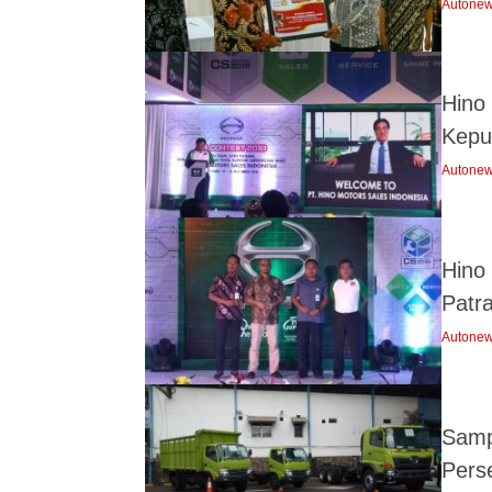
Autone
Hino
Kepu
Autone
Hino
Patr
Autone
Samp
Pers