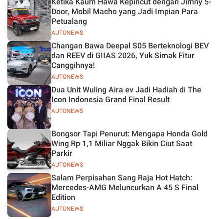
Ketika Kaum Hawa Kepincut dengan Jimny 5-
Jelas
Door, Mobil Macho yang Jadi Impian Para
Petualang
AUTONEWS
Changan Bawa Deepal S05 Berteknologi BEV
dan REEV di GIIAS 2026, Yuk Simak Fitur
Canggihnya!
AUTONEWS
Dua Unit Wuling Aira ev Jadi Hadiah di The
Icon Indonesia Grand Final Result
AUTONEWS
Bongsor Tapi Penurut: Mengapa Honda Gold
Wing Rp 1,1 Miliar Nggak Bikin Ciut Saat
Parkir
AUTONEWS
Salam Perpisahan Sang Raja Hot Hatch:
Mercedes-AMG Meluncurkan A 45 S Final
Edition
AUTONEWS