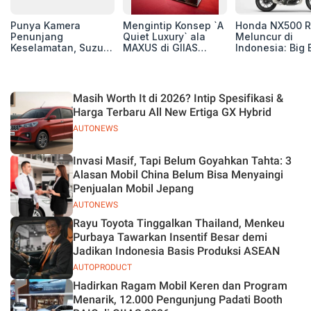
Punya Kamera
Mengintip Konsep `A
Honda NX500 R
Penunjang
Quiet Luxury` ala
Meluncur di
Keselamatan, Suzuki
MAXUS di GIIAS
Indonesia: Big 
Xl7 New Alpha
2026, Hadirkan
Adventure 471 
Hybrid Lebih Nyaman
Jajaran Premium
Siap Tempur,
di Jalan
Electric MPV
Dibanderol Rp
Juta
Masih Worth It di 2026? Intip Spesifikasi &
Harga Terbaru All New Ertiga GX Hybrid
AUTONEWS
Invasi Masif, Tapi Belum Goyahkan Tahta: 3
Alasan Mobil China Belum Bisa Menyaingi
Penjualan Mobil Jepang
AUTONEWS
Rayu Toyota Tinggalkan Thailand, Menkeu
Purbaya Tawarkan Insentif Besar demi
Jadikan Indonesia Basis Produksi ASEAN
AUTOPRODUCT
Hadirkan Ragam Mobil Keren dan Program
Menarik, 12.000 Pengunjung Padati Booth