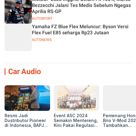
Bezzecchi Jalani Tes Medis Sebelum Ngegas
Aprilia RS-GP
AUTOSPORT
Yamaha FZ Blue Flex Meluncur: Byson Versi
Flex Fuel E85 seharga Rp23 Jutaan
AUTONEWS
Car Audio
Resmi Jadi
Event ASC 2024
Pemenang Hon
Dustributor Pioneer
Semakin Mentereng,
Brio V-Mod 20
di Indonesia, BAPJ
Kini Pakai Regulasi
Tambahkan
Luncurkan 2 Head
International IASCA
Sentuhan Drift
Unit Baru!
Proporsionalita