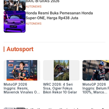
BAIC di GIIAS 2026
AUTONEWS
Honda Resmi Buka Pemesanan Honda
Super-ONE, Harga Rp438 Juta
AUTONEWS
Autosport
MotoGP 2026
WRC 2026: 4 Seri
MotoGP 2026
Inggris: Resmi,
Sisa, Ogier Fokus
Inggris: Belum F
Maverick Vinales Out
Bikin Rekor 10 Gelar
100%, Marco
dan Pol Espargaro
Bezzecchi Jala
Mengaspal di
Medis Sebelum
Silverstone. Seri
Ngegas Aprilia
Selanjutnya Belum
GP