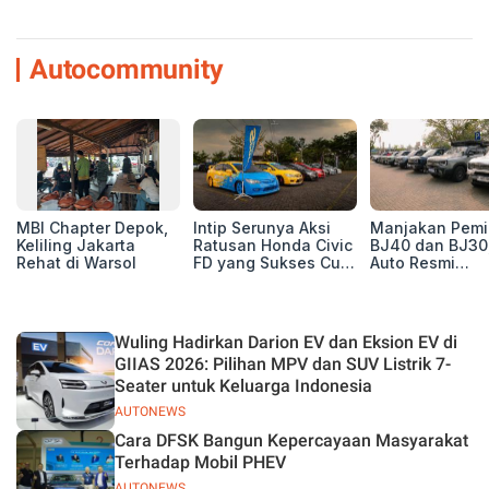
Autocommunity
MBI Chapter Depok,
Intip Serunya Aksi
Manjakan Pemil
Keliling Jakarta
Ratusan Honda Civic
BJ40 dan BJ30
Rehat di Warsol
FD yang Sukses Curi
Auto Resmi
Perhatian di Munas
Deklarasikan B
IV Ungaran!
ORV Chapter l
Touring Carita
Wuling Hadirkan Darion EV dan Eksion EV di
GIIAS 2026: Pilihan MPV dan SUV Listrik 7-
Seater untuk Keluarga Indonesia
AUTONEWS
Cara DFSK Bangun Kepercayaan Masyarakat
Terhadap Mobil PHEV
AUTONEWS