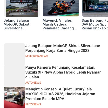
Jelang Balapan
Maverick Vinales
Siap Berburu P
MotoGP, Sirkuit
Masih Cedera,
SAV Motor Spor
Silverstone
Pembalap Cadangan
Resmi Ungkap 
Perpanjang Kerja
Pol Espargarodi Siap
Balap Musim 2
Sama Hingga 2028
Bertarung untuk
MotoGP Inggris
Jelang Balapan MotoGP, Sirkuit Silverstone
Perpanjang Kerja Sama Hingga 2028
MOTORINANEWS
Punya Kamera Penunjang Keselamatan,
Suzuki Xl7 New Alpha Hybrid Lebih Nyaman
di Jalan
AUTONEWS
Mengintip Konsep `A Quiet Luxury` ala
MAXUS di GIIAS 2026, Hadirkan Jajaran
Premium Electric MPV
AUTONEWS