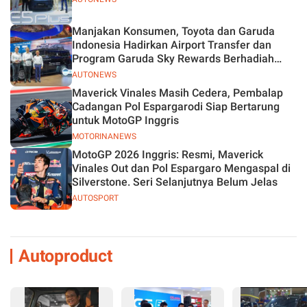
Manjakan Konsumen, Toyota dan Garuda
Indonesia Hadirkan Airport Transfer dan
Program Garuda Sky Rewards Berhadiah
Hybrid EV
AUTONEWS
Maverick Vinales Masih Cedera, Pembalap
Cadangan Pol Espargarodi Siap Bertarung
untuk MotoGP Inggris
MOTORINANEWS
MotoGP 2026 Inggris: Resmi, Maverick
Vinales Out dan Pol Espargaro Mengaspal di
Silverstone. Seri Selanjutnya Belum Jelas
AUTOSPORT
Autoproduct