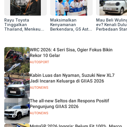
Rayu Toyota
Maksimalkan
Mau Beli Wuling
Tinggalkan
Kenyamanan
ev? Kenali Dulu
Thailand, Menkeu
Berkendara, GS Astra
Perbedaan Sta
Purbaya Tawarkan
Luncurkan EV
Range dan Lon
Insentif Besar demi
Auxiliary Battery dan
Range
Jadikan Indonesia
GS CaRe di GIIAS
Basis Produksi
2026
WRC 2026: 4 Seri Sisa, Ogier Fokus Bikin
ASEAN
Rekor 10 Gelar
AUTOSPORT
Kabin Luas dan Nyaman, Suzuki New XL7
Jadi Incaran Keluarga di GIIAS 2026
AUTONEWS
The all-new Seltos dan Respons Positif
Pengunjung GIIAS 2026
AUTONEWS
MotoGP 2026 Inggris: Belum Fit 100%, Marco