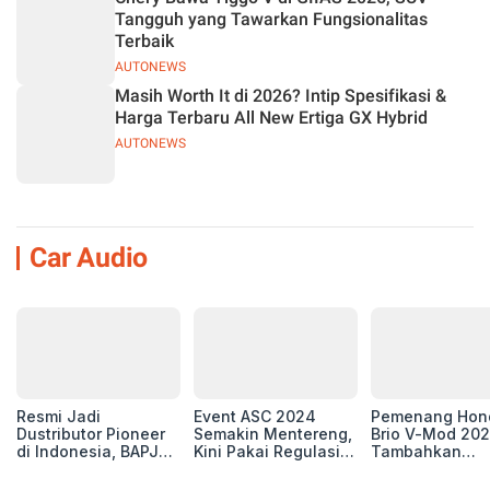
Tangguh yang Tawarkan Fungsionalitas
Terbaik
AUTONEWS
Masih Worth It di 2026? Intip Spesifikasi &
Harga Terbaru All New Ertiga GX Hybrid
AUTONEWS
Car Audio
Resmi Jadi
Event ASC 2024
Pemenang Hon
Dustributor Pioneer
Semakin Mentereng,
Brio V-Mod 20
di Indonesia, BAPJ
Kini Pakai Regulasi
Tambahkan
Luncurkan 2 Head
International IASCA
Sentuhan Drift
Unit Baru!
Proporsionalita