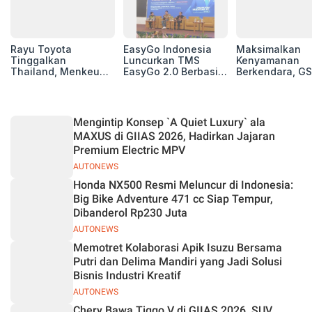
Rayu Toyota
EasyGo Indonesia
Maksimalkan
Tinggalkan
Luncurkan TMS
Kenyamanan
Thailand, Menkeu
EasyGo 2.0 Berbasis
Berkendara, GS
Purbaya Tawarkan
AI, Bantu Manajemen
Luncurkan EV
Insentif Besar demi
Transportasi End-to-
Auxiliary Batte
Jadikan Indonesia
End
GS CaRe di GII
Basis Produksi
2026
Mengintip Konsep `A Quiet Luxury` ala
ASEAN
MAXUS di GIIAS 2026, Hadirkan Jajaran
Premium Electric MPV
AUTONEWS
Honda NX500 Resmi Meluncur di Indonesia:
Big Bike Adventure 471 cc Siap Tempur,
Dibanderol Rp230 Juta
AUTONEWS
Memotret Kolaborasi Apik Isuzu Bersama
Putri dan Delima Mandiri yang Jadi Solusi
Bisnis Industri Kreatif
AUTONEWS
Chery Bawa Tiggo V di GIIAS 2026, SUV