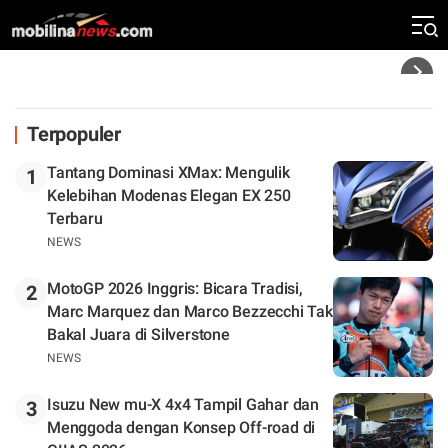
Klasemen
Headline
Terpopuler
Tantang Dominasi XMax: Mengulik
1
Kelebihan Modenas Elegan EX 250
Terbaru
NEWS
MotoGP 2026 Inggris: Bicara Tradisi,
2
Marc Marquez dan Marco Bezzecchi Tak
Bakal Juara di Silverstone
NEWS
Isuzu New mu-X 4x4 Tampil Gahar dan
3
Menggoda dengan Konsep Off-road di