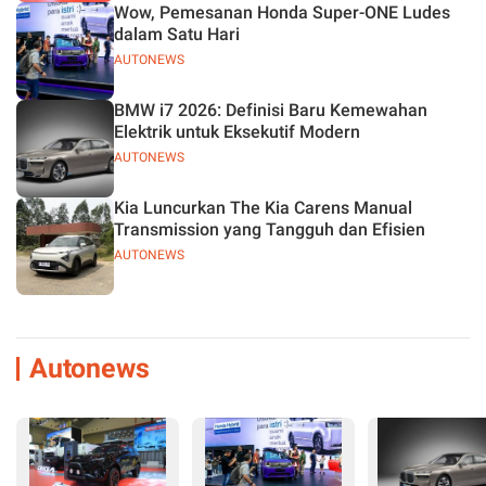
Wow, Pemesanan Honda Super-ONE Ludes
dalam Satu Hari
AUTONEWS
BMW i7 2026: Definisi Baru Kemewahan
Elektrik untuk Eksekutif Modern
AUTONEWS
Kia Luncurkan The Kia Carens Manual
Transmission yang Tangguh dan Efisien
AUTONEWS
Autonews