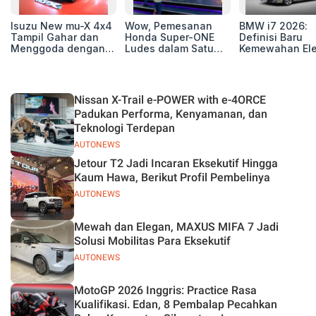
Isuzu New mu-X 4x4
Wow, Pemesanan
BMW i7 2026:
Tampil Gahar dan
Honda Super-ONE
Definisi Baru
Menggoda dengan
Ludes dalam Satu
Kemewahan Ele
Konsep Off-road di
Hari
untuk Eksekutif
GIIAS 2026
Modern
Nissan X-Trail e-POWER with e-4ORCE
Padukan Performa, Kenyamanan, dan
Teknologi Terdepan
AUTONEWS
Jetour T2 Jadi Incaran Eksekutif Hingga
Kaum Hawa, Berikut Profil Pembelinya
AUTONEWS
Mewah dan Elegan, MAXUS MIFA 7 Jadi
Solusi Mobilitas Para Eksekutif
AUTONEWS
MotoGP 2026 Inggris: Practice Rasa
Kualifikasi. Edan, 8 Pembalap Pecahkan