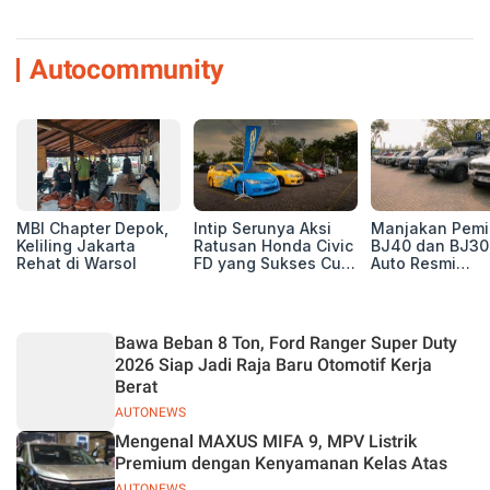
Autocommunity
MBI Chapter Depok,
Intip Serunya Aksi
Manjakan Pemil
Keliling Jakarta
Ratusan Honda Civic
BJ40 dan BJ30
Rehat di Warsol
FD yang Sukses Curi
Auto Resmi
Perhatian di Munas
Deklarasikan B
IV Ungaran!
ORV Chapter l
Touring Carita
Bawa Beban 8 Ton, Ford Ranger Super Duty
2026 Siap Jadi Raja Baru Otomotif Kerja
Berat
AUTONEWS
Mengenal MAXUS MIFA 9, MPV Listrik
Premium dengan Kenyamanan Kelas Atas
AUTONEWS