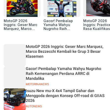
MotoGP 2026
Gacor! Pembalap
MotoGP 2026
Inggris: Geser Marc
Yamaha Wahyu
Inggris: Practic
Marquez, Marco
Nugroho Raih
Rasa Kualifikas
Bezzecchi Kembali
Kemenangan
Edan, 8 Pemba
ke Grup 3 Besar
Perdana ARRC di
Pecahkan Reko
Klasemen
Mandalika
Kecepatan
Silverstone!
MotoGP 2026 Inggris: Geser Marc Marquez,
Marco Bezzecchi Kembali ke Grup 3 Besar
Klasemen
Gacor! Pembalap Yamaha Wahyu Nugroho
Raih Kemenangan Perdana ARRC di
Mandalika
MOTORINANEWS
Isuzu New mu-X 4x4 Tampil Gahar dan
Menggoda dengan Konsep Off-road di GIIAS
2026
AUTONEWS