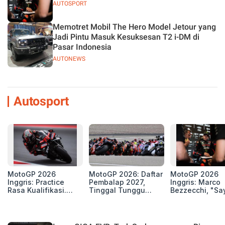
AUTOSPORT
Memotret Mobil The Hero Model Jetour yang
Jadi Pintu Masuk Kesuksesan T2 i-DM di
Pasar Indonesia
AUTONEWS
Autosport
MotoGP 2026
MotoGP 2026: Daftar
MotoGP 2026
Inggris: Practice
Pembalap 2027,
Inggris: Marco
Rasa Kualifikasi.
Tinggal Tunggu
Bezzecchi, "Sa
Edan, 8 Pembalap
Beberapa Kursi Lagi
Petarung dan S
Pecahkan Rekor
Perang"
Kecepatan
Silverstone!