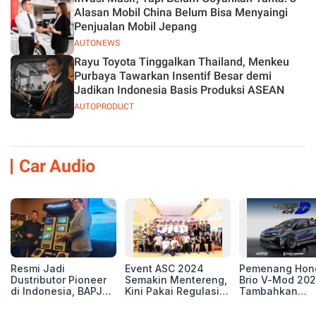
Alasan Mobil China Belum Bisa Menyaingi
Penjualan Mobil Jepang
AUTONEWS
Rayu Toyota Tinggalkan Thailand, Menkeu
Purbaya Tawarkan Insentif Besar demi
Jadikan Indonesia Basis Produksi ASEAN
AUTOPRODUCT
Car Audio
Resmi Jadi
Event ASC 2024
Pemenang Hon
Dustributor Pioneer
Semakin Mentereng,
Brio V-Mod 20
di Indonesia, BAPJ
Kini Pakai Regulasi
Tambahkan
Luncurkan 2 Head
International IASCA
Sentuhan Drift
Unit Baru!
Proporsionalita