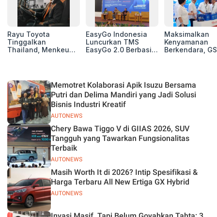
Rayu Toyota
EasyGo Indonesia
Maksimalkan
Tinggalkan
Luncurkan TMS
Kenyamanan
Thailand, Menkeu
EasyGo 2.0 Berbasis
Berkendara, GS
Purbaya Tawarkan
AI, Bantu Manajemen
Luncurkan EV
Insentif Besar demi
Transportasi End-to-
Auxiliary Batte
Jadikan Indonesia
End
GS CaRe di GII
Basis Produksi
2026
Memotret Kolaborasi Apik Isuzu Bersama
ASEAN
Putri dan Delima Mandiri yang Jadi Solusi
Bisnis Industri Kreatif
AUTONEWS
Chery Bawa Tiggo V di GIIAS 2026, SUV
Tangguh yang Tawarkan Fungsionalitas
Terbaik
AUTONEWS
Masih Worth It di 2026? Intip Spesifikasi &
Harga Terbaru All New Ertiga GX Hybrid
AUTONEWS
Invasi Masif, Tapi Belum Goyahkan Tahta: 3