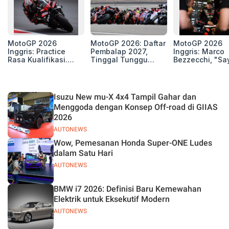
MotoGP 2026
MotoGP 2026: Daftar
MotoGP 2026
Inggris: Practice
Pembalap 2027,
Inggris: Marco
Rasa Kualifikasi.
Tinggal Tunggu
Bezzecchi, "Sa
Edan, 8 Pembalap
Beberapa Kursi Lagi
Petarung dan S
Pecahkan Rekor
Perang"
Kecepatan
Silverstone!
Isuzu New mu-X 4x4 Tampil Gahar dan
Menggoda dengan Konsep Off-road di GIIAS
2026
AUTONEWS
Wow, Pemesanan Honda Super-ONE Ludes
dalam Satu Hari
AUTONEWS
BMW i7 2026: Definisi Baru Kemewahan
Elektrik untuk Eksekutif Modern
AUTONEWS