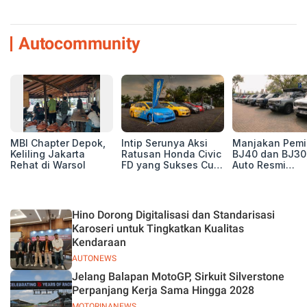
Autocommunity
MBI Chapter Depok,
Intip Serunya Aksi
Manjakan Pemil
Keliling Jakarta
Ratusan Honda Civic
BJ40 dan BJ30
Rehat di Warsol
FD yang Sukses Curi
Auto Resmi
Perhatian di Munas
Deklarasikan B
IV Ungaran!
ORV Chapter l
Touring Carita
Hino Dorong Digitalisasi dan Standarisasi
Karoseri untuk Tingkatkan Kualitas
Kendaraan
AUTONEWS
Jelang Balapan MotoGP, Sirkuit Silverstone
Perpanjang Kerja Sama Hingga 2028
MOTORINANEWS