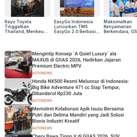
Rayu Toyota
EasyGo Indonesia
Maksimalkan
Tinggalkan
Luncurkan TMS
Kenyamanan
Thailand, Menkeu
EasyGo 2.0 Berbasis
Berkendara, GS
Purbaya Tawarkan
AI, Bantu Manajemen
Luncurkan EV
Insentif Besar demi
Transportasi End-to-
Auxiliary Batte
Jadikan Indonesia
End
GS CaRe di GII
Basis Produksi
2026
Mengintip Konsep `A Quiet Luxury` ala
ASEAN
MAXUS di GIIAS 2026, Hadirkan Jajaran
Premium Electric MPV
AUTONEWS
Honda NX500 Resmi Meluncur di Indonesia:
Big Bike Adventure 471 cc Siap Tempur,
Dibanderol Rp230 Juta
AUTONEWS
Memotret Kolaborasi Apik Isuzu Bersama
Putri dan Delima Mandiri yang Jadi Solusi
Bisnis Industri Kreatif
AUTONEWS
Chery Bawa Tiggo V di GIIAS 2026, SUV