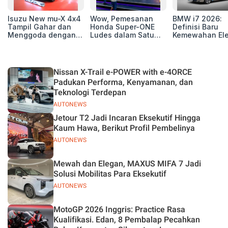
Isuzu New mu-X 4x4
Wow, Pemesanan
BMW i7 2026:
Tampil Gahar dan
Honda Super-ONE
Definisi Baru
Menggoda dengan
Ludes dalam Satu
Kemewahan Ele
Konsep Off-road di
Hari
untuk Eksekutif
GIIAS 2026
Modern
Nissan X-Trail e-POWER with e-4ORCE
Padukan Performa, Kenyamanan, dan
Teknologi Terdepan
AUTONEWS
Jetour T2 Jadi Incaran Eksekutif Hingga
Kaum Hawa, Berikut Profil Pembelinya
AUTONEWS
Mewah dan Elegan, MAXUS MIFA 7 Jadi
Solusi Mobilitas Para Eksekutif
AUTONEWS
MotoGP 2026 Inggris: Practice Rasa
Kualifikasi. Edan, 8 Pembalap Pecahkan