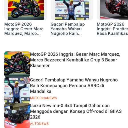
MotoGP 2026
Gacor! Pembalap
MotoGP 2026
Inggris: Geser Marc
Yamaha Wahyu
Inggris: Practic
Marquez, Marco
Nugroho Raih
Rasa Kualifikas
Bezzecchi Kembali
Kemenangan
Edan, 8 Pemba
ke Grup 3 Besar
Perdana ARRC di
Pecahkan Reko
Klasemen
Mandalika
Kecepatan
Silverstone!
MotoGP 2026 Inggris: Geser Marc Marquez,
Marco Bezzecchi Kembali ke Grup 3 Besar
Klasemen
Gacor! Pembalap Yamaha Wahyu Nugroho
Raih Kemenangan Perdana ARRC di
Mandalika
MOTORINANEWS
Isuzu New mu-X 4x4 Tampil Gahar dan
Menggoda dengan Konsep Off-road di GIIAS
2026
AUTONEWS