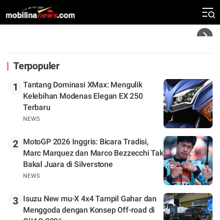
Klasemen
Headline
Terpopuler
Tantang Dominasi XMax: Mengulik
1
Kelebihan Modenas Elegan EX 250
Terbaru
NEWS
MotoGP 2026 Inggris: Bicara Tradisi,
2
Marc Marquez dan Marco Bezzecchi Tak
Bakal Juara di Silverstone
NEWS
Isuzu New mu-X 4x4 Tampil Gahar dan
3
Menggoda dengan Konsep Off-road di