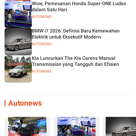
Wow, Pemesanan Honda Super-ONE Ludes
dalam Satu Hari
AUTONEWS
BMW i7 2026: Definisi Baru Kemewahan
Elektrik untuk Eksekutif Modern
AUTONEWS
Kia Luncurkan The Kia Carens Manual
Transmission yang Tangguh dan Efisien
AUTONEWS
Autonews