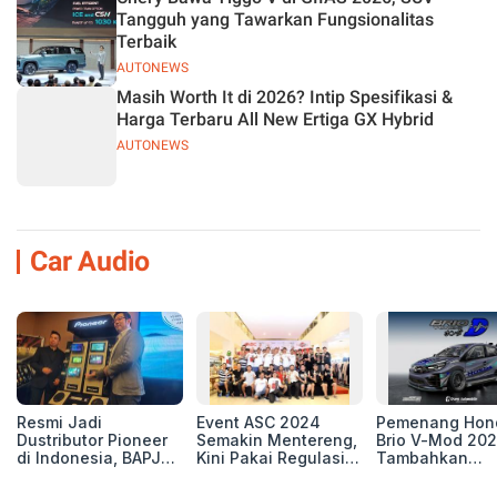
Tangguh yang Tawarkan Fungsionalitas
Terbaik
AUTONEWS
Masih Worth It di 2026? Intip Spesifikasi &
Harga Terbaru All New Ertiga GX Hybrid
AUTONEWS
Car Audio
Resmi Jadi
Event ASC 2024
Pemenang Hon
Dustributor Pioneer
Semakin Mentereng,
Brio V-Mod 20
di Indonesia, BAPJ
Kini Pakai Regulasi
Tambahkan
Luncurkan 2 Head
International IASCA
Sentuhan Drift
Unit Baru!
Proporsionalita