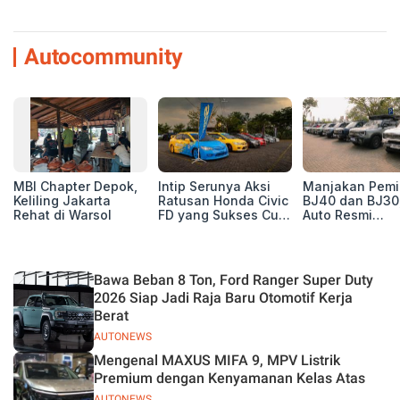
Autocommunity
MBI Chapter Depok,
Intip Serunya Aksi
Manjakan Pemil
Keliling Jakarta
Ratusan Honda Civic
BJ40 dan BJ30
Rehat di Warsol
FD yang Sukses Curi
Auto Resmi
Perhatian di Munas
Deklarasikan B
IV Ungaran!
ORV Chapter l
Touring Carita
Bawa Beban 8 Ton, Ford Ranger Super Duty
2026 Siap Jadi Raja Baru Otomotif Kerja
Berat
AUTONEWS
Mengenal MAXUS MIFA 9, MPV Listrik
Premium dengan Kenyamanan Kelas Atas
AUTONEWS