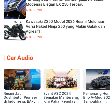
Modenas Elegan EX 250 Terbaru
AUTONEWS
Kawasaki Z250 Model 2026 Resmi Meluncur:
Versi Naked Ninja 250 yang Makin Galak dan
Agresif!
AUTONEWS
Car Audio
Resmi Jadi
Event ASC 2024
Pemenang Hon
Dustributor Pioneer
Semakin Mentereng,
Brio V-Mod 20
di Indonesia, BAPJ
Kini Pakai Regulasi
Tambahkan
Luncurkan 2 Head
International IASCA
Sentuhan Drift
Unit Baru!
Proporsionalita