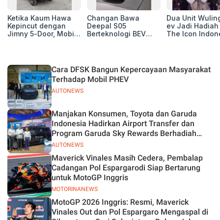
Ketika Kaum Hawa
Changan Bawa
Dua Unit Wuling
Kepincut dengan
Deepal S05
ev Jadi Hadiah 
Jimny 5-Door, Mobil
Berteknologi BEV
The Icon Indon
Macho yang Jadi
dan REEV di GIIAS
Grand Final Res
Impian Para
2026, Yuk Simak
Petualang
Fitur Canggihnya!
Cara DFSK Bangun Kepercayaan Masyarakat
Terhadap Mobil PHEV
AUTONEWS
Manjakan Konsumen, Toyota dan Garuda
Indonesia Hadirkan Airport Transfer dan
Program Garuda Sky Rewards Berhadiah
Hybrid EV
AUTONEWS
Maverick Vinales Masih Cedera, Pembalap
Cadangan Pol Espargarodi Siap Bertarung
untuk MotoGP Inggris
MOTORINANEWS
MotoGP 2026 Inggris: Resmi, Maverick
Vinales Out dan Pol Espargaro Mengaspal di