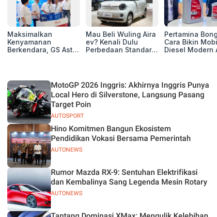
Maksimalkan
Mau Beli Wuling Aira
Pertamina Bon
Kenyamanan
ev? Kenali Dulu
Cara Bikin Mobi
Berkendara, GS Astra
Perbedaan Standard
Diesel Modern 
Luncurkan EV
Range dan Long
Berpuluh Ribu
Auxiliary Battery dan
Range
Kilometer!
GS CaRe di GIIAS
2026
MotoGP 2026 Inggris: Akhirnya Inggris Punya
Local Hero di Silverstone, Langsung Pasang
Target Poin
AUTOSPORT
Hino Komitmen Bangun Ekosistem
Pendidikan Vokasi Bersama Pemerintah
AUTONEWS
Rumor Mazda RX-9: Sentuhan Elektrifikasi
dan Kembalinya Sang Legenda Mesin Rotary
AUTONEWS
Tantang Dominasi XMax: Mengulik Kelebihan