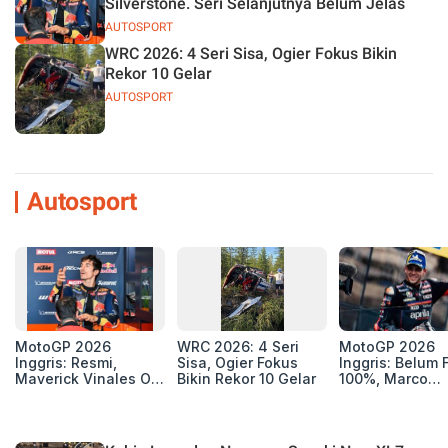
Silverstone. Seri Selanjutnya Belum Jelas
AUTOSPORT
WRC 2026: 4 Seri Sisa, Ogier Fokus Bikin
Rekor 10 Gelar
AUTOSPORT
Autosport
MotoGP 2026
WRC 2026: 4 Seri
MotoGP 2026
Inggris: Resmi,
Sisa, Ogier Fokus
Inggris: Belum F
Maverick Vinales Out
Bikin Rekor 10 Gelar
100%, Marco
dan Pol Espargaro
Bezzecchi Jala
Mengaspal di
Medis Sebelum
Silverstone. Seri
Ngegas Aprilia
Selanjutnya Belum
GP