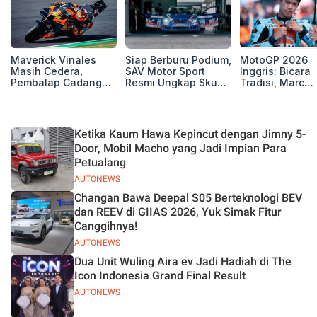
Maverick Vinales
Siap Berburu Podium,
MotoGP 2026
Masih Cedera,
SAV Motor Sport
Inggris: Bicara
Pembalap Cadangan
Resmi Ungkap Skuad
Tradisi, Marc
Pol Espargarodi Siap
Balap Musim 2026
Marquez dan M
Bertarung untuk
Bezzecchi Tak 
MotoGP Inggris
Juara di Si
Ketika Kaum Hawa Kepincut dengan Jimny 5-
Door, Mobil Macho yang Jadi Impian Para
Petualang
AUTONEWS
Changan Bawa Deepal S05 Berteknologi BEV
dan REEV di GIIAS 2026, Yuk Simak Fitur
Canggihnya!
AUTONEWS
Dua Unit Wuling Aira ev Jadi Hadiah di The
Icon Indonesia Grand Final Result
AUTONEWS