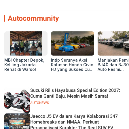
Autocommunity
MBI Chapter Depok,
Intip Serunya Aksi
Manjakan Pemil
Keliling Jakarta
Ratusan Honda Civic
BJ40 dan BJ30
Rehat di Warsol
FD yang Sukses Curi
Auto Resmi
Perhatian di Munas
Deklarasikan B
IV Ungaran!
ORV Chapter l
Touring Carita
Suzuki Rilis Hayabusa Special Edition 2027:
Cuma Ganti Baju, Mesin Masih Sama!
AUTONEWS
Jaecco J5 EV dalam Karya Kolaborasi 347
Homebreaks dan NMAA, Perkuat
Personalisasi Karakter The Real SUV EV