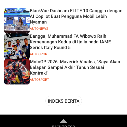
Desain
BlackVue Dashcam ELITE 10 Canggih dengan
AI Copilot Buat Pengguna Mobil Lebih
Nyaman
AUTONEWS
Bangga, Muhammad FA Wibowo Raih
Kemenangan Kedua di Italia pada IAME
Series Italy Round 5
AUTOSPORT
MotoGP 2026: Maverick Vinales, "Saya Akan
Balapan Sampai Akhir Tahun Sesuai
Kontrak!"
AUTOSPORT
INDEKS BERITA
BACK TO TOP